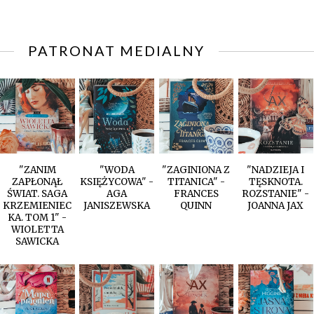
PATRONAT MEDIALNY
"ZANIM
"WODA
"ZAGINIONA Z
"NADZIEJA I
ZAPŁONĄŁ
KSIĘŻYCOWA" -
TITANICA" -
TĘSKNOTA.
ŚWIAT. SAGA
AGA
FRANCES
ROZSTANIE" -
KRZEMIENIEC
JANISZEWSKA
QUINN
JOANNA JAX
KA. TOM 1" -
WIOLETTA
SAWICKA