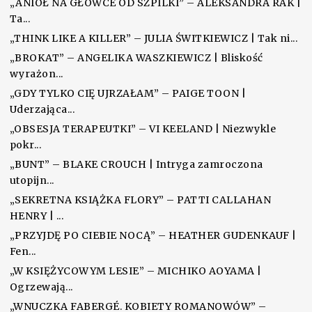
„ANIOŁ NA GŁÓWCE OD SZPILKI” – ALEKSANDRA RAK |
Ta...
„THINK LIKE A KILLER” – JULIA ŚWITKIEWICZ | Tak ni...
„BROKAT” – ANGELIKA WASZKIEWICZ | Bliskość
wyrażon...
„GDY TYLKO CIĘ UJRZAŁAM” – PAIGE TOON |
Uderzająca...
„OBSESJA TERAPEUTKI” – VI KEELAND | Niezwykle
pokr...
„BUNT” – BLAKE CROUCH | Intryga zamroczona
utopijn...
„SEKRETNA KSIĄŻKA FLORY” – PATTI CALLAHAN
HENRY | ...
„PRZYJDĘ PO CIEBIE NOCĄ” – HEATHER GUDENKAUF |
Fen...
„W KSIĘŻYCOWYM LESIE” – MICHIKO AOYAMA |
Ogrzewają...
„WNUCZKA FABERGÉ. KOBIETY ROMANOWÓW” –