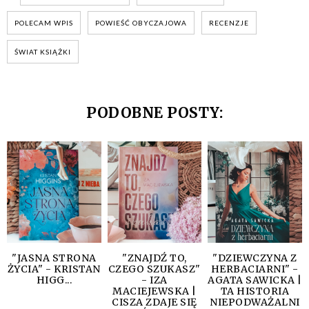
POLECAM WPIS
POWIEŚĆ OBYCZAJOWA
RECENZJE
ŚWIAT KSIĄŻKI
PODOBNE POSTY:
"JASNA STRONA
"ZNAJDŹ TO,
"DZIEWCZYNA Z
ŻYCIA" - KRISTAN
CZEGO SZUKASZ"
HERBACIARNI" -
HIGG...
- IZA
AGATA SAWICKA |
MACIEJEWSKA |
TA HISTORIA
CISZA ZDAJE SIĘ
NIEPODWAŻALNI