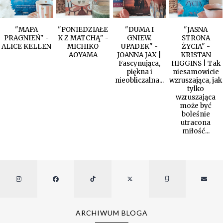
"MAPA
"PONIEDZIAŁE
"DUMA I
"JASNA
PRAGNIEŃ" -
K Z MATCHĄ" -
GNIEW.
STRONA
ALICE KELLEN
MICHIKO
UPADEK" -
ŻYCIA" -
AOYAMA
JOANNA JAX |
KRISTAN
Fascynująca,
HIGGINS | Tak
piękna i
niesamowicie
nieobliczalna...
wzruszająca, jak
tylko
wzruszająca
może być
boleśnie
utracona
miłość...
ARCHIWUM BLOGA