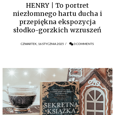
HENRY | To portret
niezłomnego hartu ducha i
przepiękna ekspozycja
słodko-gorzkich wzruszeń
CZWARTEK, 16 STYCZNIA 2025
/
0 COMMENTS