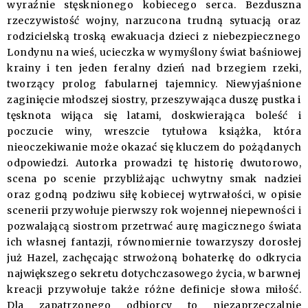
wyraźnie stęsknionego kobiecego serca. Bezduszna
rzeczywistość wojny, narzucona trudną sytuacją oraz
rodzicielską troską ewakuacja dzieci z niebezpiecznego
Londynu na wieś, ucieczka w wymyślony świat baśniowej
krainy i ten jeden feralny dzień nad brzegiem rzeki,
tworzący prolog fabularnej tajemnicy. Niewyjaśnione
zaginięcie młodszej siostry, przeszywająca duszę pustka i
tęsknota wijąca się latami, doskwierająca boleść i
poczucie winy, wreszcie tytułowa książka, która
nieoczekiwanie może okazać się kluczem do pożądanych
odpowiedzi. Autorka prowadzi tę historię dwutorowo,
scena po scenie przybliżając uchwytny smak nadziei
oraz godną podziwu siłę kobiecej wytrwałości, w opisie
scenerii przywołuje pierwszy rok wojennej niepewności i
pozwalającą siostrom przetrwać aurę magicznego świata
ich własnej fantazji, równomiernie towarzyszy dorosłej
już Hazel, zachęcając strwożoną bohaterkę do odkrycia
największego sekretu dotychczasowego życia, w barwnej
kreacji przywołuje także różne definicje słowa miłość.
Dla zapatrzonego odbiorcy to niezaprzeczalnie