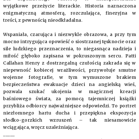
wyjątkowe przeżycie literackie. Historia naznaczona
enigmatyczną atmosferą, rozczulająca, finezyjna w
treści, z pewnością nieodkładalna.
Wspaniała, czarująca i niezwykle obrazowa, a przy tym
mocno intrygująca opowieść o siostrzanej tęsknocie oraz
sile ludzkiego przeznaczenia, to niegasnąca nadzieja i
miłość głęboko zapisana w pokruszonym sercu. Patti
Callahan Henry z dostrzegalną czułością zakrada się w
niepewność kobiecej wrażliwości, przywołuje smutne
wojenne fotografie, w tym wymuszone brakiem
bezpieczeństwa ewakuacje dzieci na angielską wieś,
pozwala szukać ukojenia w magicznej kreacji
baśniowego świata, za pomocą tajemniczej książki
przybliża odbiorcy najważniejsze odpowiedzi. To portret
niezłomnego hartu ducha i przepiękna ekspozycja
słodko-gorzkich wzruszeń – tak niesamowicie
wciągająca, wręcz uzależniająca.
_____