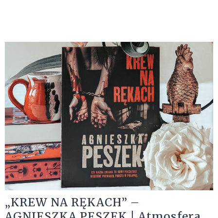
„KREW NA RĘKACH” –
AGNIESZKA PESZEK | Atmosfera