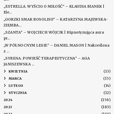
„ESTRELLA. WYŚCIG O MIŁOŚĆ” – KLAUDIA BIANEK |
Ele...
„GORZKI SMAK ROSOLISU” – KATARZYNA MAJEWSKA-
ZIEMBA...
„SZANTA” – WOJCIECH WÓJCIK | Hipnotyzująca aura
pr...
„W PÓŁNOCNYM LESIE” – DANIEL MASON | Nakreślona
z ...
„SYRENA. POWIEŚĆ TERAPEUTYCZNA” – AGA
JANISZEWSKA ...
(13)
►
KWIETNIA
(15)
►
MARCA
(14)
►
LUTEGO
(12)
►
STYCZNIA
(156)
2024
(183)
2023
(153)