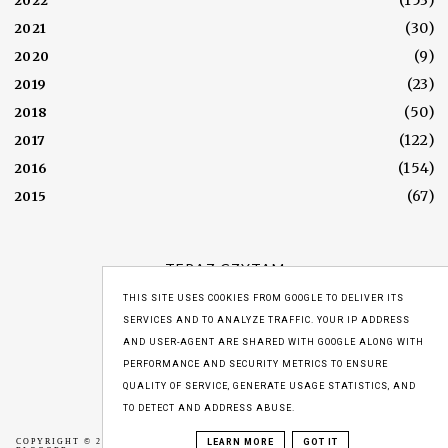
2022
(30)
2021
(9)
2020
(23)
2019
(50)
2018
(122)
2017
(154)
2016
(67)
2015
TERAZ CZYTAM
THIS SITE USES COOKIES FROM GOOGLE TO DELIVER ITS
SERVICES AND TO ANALYZE TRAFFIC. YOUR IP ADDRESS
AND USER-AGENT ARE SHARED WITH GOOGLE ALONG WITH
WYŚWIETLENIA
PERFORMANCE AND SECURITY METRICS TO ENSURE
QUALITY OF SERVICE, GENERATE USAGE STATISTICS, AND
TO DETECT AND ADDRESS ABUSE.
COPYRIGHT © 2016
MOZAIKA LITERACKA
,
BLOG DESIGN:
LEARN MORE
GOT IT