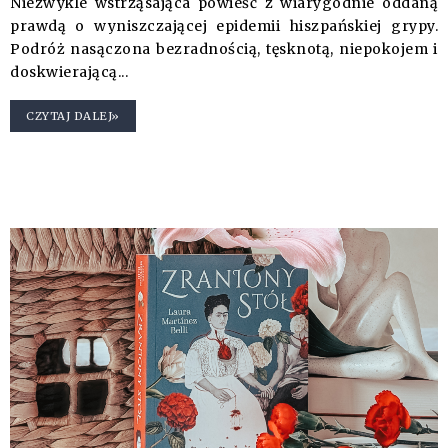
Niezwykle wstrząsająca powieść z wiarygodnie oddaną
prawdą o wyniszczającej epidemii hiszpańskiej grypy.
Podróż nasączona bezradnością, tęsknotą, niepokojem i
doskwierającą...
CZYTAJ DALEJ»