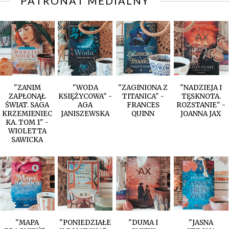
PATRONAT MEDIALNY
"ZANIM
"WODA
"ZAGINIONA Z
"NADZIEJA I
ZAPŁONĄŁ
KSIĘŻYCOWA" -
TITANICA" -
TĘSKNOTA.
ŚWIAT. SAGA
AGA
FRANCES
ROZSTANIE" -
KRZEMIENIEC
JANISZEWSKA
QUINN
JOANNA JAX
KA. TOM 1" -
WIOLETTA
SAWICKA
"MAPA
"PONIEDZIAŁE
"DUMA I
"JASNA