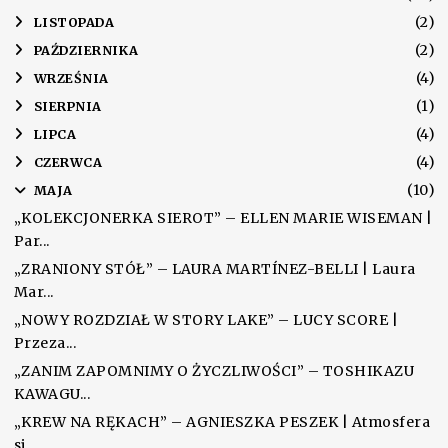
(2)
►
LISTOPADA
(2)
►
PAŹDZIERNIKA
(4)
►
WRZEŚNIA
(1)
►
SIERPNIA
(4)
►
LIPCA
(4)
►
CZERWCA
(10)
▼
MAJA
„KOLEKCJONERKA SIEROT” – ELLEN MARIE WISEMAN |
Par...
„ZRANIONY STÓŁ” – LAURA MARTÍNEZ-BELLI | Laura
Mar...
„NOWY ROZDZIAŁ W STORY LAKE” – LUCY SCORE |
Przeza...
„ZANIM ZAPOMNIMY O ŻYCZLIWOŚCI” – TOSHIKAZU
KAWAGU...
„KREW NA RĘKACH” – AGNIESZKA PESZEK | Atmosfera
si...