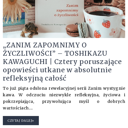
„ZANIM ZAPOMNIMY O
ŻYCZLIWOŚCI” – TOSHIKAZU
KAWAGUCHI | Cztery poruszające
opowieści utkane w absolutnie
refleksyjną całość
To już piąta odsłona rewelacyjnej serii Zanim wystygnie
kawa. W odczuciu niezwykle refleksyjna, życiowa i
pokrzepiająca, przywołująca myśl o dobrych
wartościach....
CZYTAJ DALEJ»