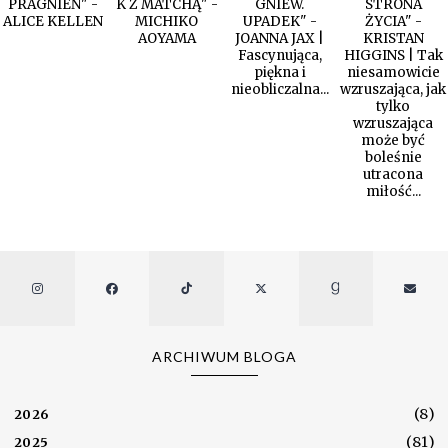
PRAGNIEŃ" -
K Z MATCHĄ" -
GNIEW.
STRONA
ALICE KELLEN
MICHIKO
UPADEK" -
ŻYCIA" -
AOYAMA
JOANNA JAX |
KRISTAN
Fascynująca,
HIGGINS | Tak
piękna i
niesamowicie
nieobliczalna...
wzruszająca, jak
tylko
wzruszająca
może być
boleśnie
utracona
miłość...
ARCHIWUM BLOGA
(8)
2026
(81)
2025