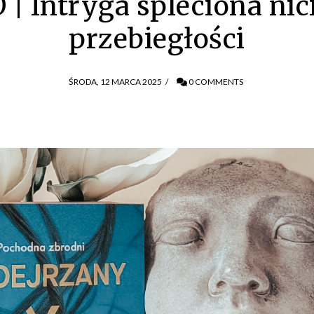
 Intryga spleciona nic
przebiegłości
ŚRODA, 12 MARCA 2025
/
0 COMMENTS