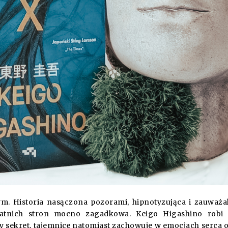
ym. Historia nasączona pozorami, hipnotyzująca i zauważa
tatnich stron mocno zagadkowa. Keigo Higashino robi 
y sekret, tajemnicę natomiast zachowuje w emocjach serca 