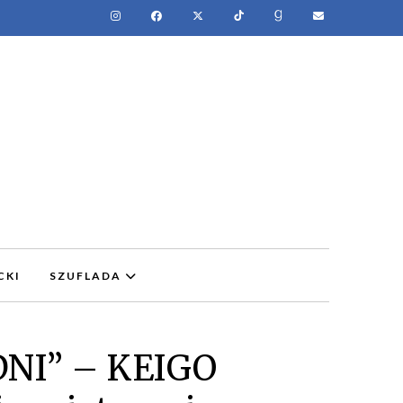
CKI
SZUFLADA
NI” – KEIGO