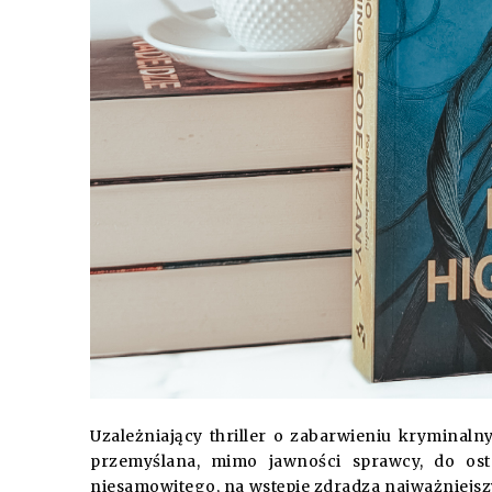
Uzależniający thriller o zabarwieniu kryminaln
przemyślana, mimo jawności sprawcy, do os
niesamowitego, na wstępie zdradza najważniejsz