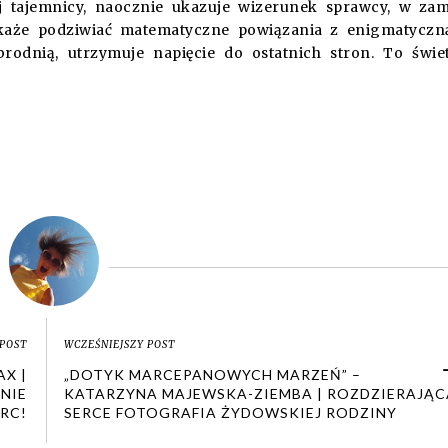
j tajemnicy, naocznie ukazuje wizerunek sprawcy, w za
 każe podziwiać matematyczne powiązania z enigmatycz
odnią, utrzymuje napięcie do ostatnich stron. To świe
POST
WCZEŚNIEJSZY POST
AX |
„DOTYK MARCEPANOWYCH MARZEŃ” –
NIE
KATARZYNA MAJEWSKA-ZIEMBA | ROZDZIERAJĄC
RC!
SERCE FOTOGRAFIA ŻYDOWSKIEJ RODZINY