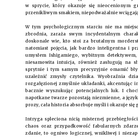
w sprycie, który okazuje się nieocenionym 
przenikliwym smakiem, niepodważalnie wciągają
W tym psychologicznym starciu nie ma miej
zbrodnia, zaraża swym incydentalnym charak
doskonale wie, kto stoi za brutalnym morders
natomiast pojęcia, jak bardzo inteligentna i
umysłem Ishigamiego, wybitnym detektywem, 
niesamowita intuicja, również zasługują na 
sprytnie i tym samym precyzyjnie omamić błys
uzależnić zmysły czytelnika. Wyobraźnia dzi
rozgałęzionej zmyślnie układanki, akcentując 
bacznie wyszukując potencjalnych luk. I choc
napotkane twarze pozostają niezmienne, a język
prozy, cała historia absorbuje myśli i okazuje si
Intryga spleciona nicią misternej przebiegłoś
chaos oraz przypadkowość fabularnych zdarz
zdanie, to ogniwo logicznej, wnikliwej i nieza