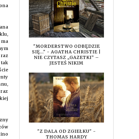
ona
ana
klu,
e ma
"MORDERSTWO ODBĘDZIE
znym
SIĘ..." - AGATHA CHRISTIE |
oraz
NIE CZYTASZ „GAZETKI” –
 tak
JESTEŚ NIKIM
ście
enty
anu,
oraz
kiej
czny
erów
"Z DALA OD ZGIEŁKU" -
hino
THOMAS HARDY