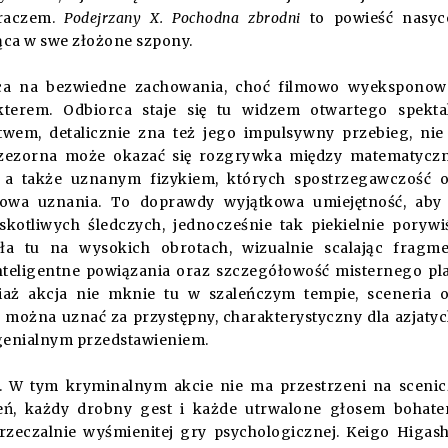
graczem.
Podejrzany X. Pochodna zbrodni
to powieść nasyc
ca w swe złożone szpony.
sca na bezwiedne zachowania, choć filmowo wyeksponow
terem. Odbiorca staje się tu widzem otwartego spekta
twem, detalicznie zna też jego impulsywny przebieg, ni
 przezorna może okazać się rozgrywka między matematyc
a także uznanym fizykiem, których spostrzegawczość 
słowa uznania. To doprawdy wyjątkowa umiejętność, aby
kotliwych śledczych, jednocześnie tak piekielnie porywi
ała tu na wysokich obrotach, wizualnie scalając fragm
inteligentne powiązania oraz szczegółowość misternego pl
iaż akcja nie mknie tu w szaleńczym tempie, sceneria 
 można uznać za przystępny, charakterystyczny dla azjatyc
ę genialnym przedstawieniem.
ci. W tym kryminalnym akcie nie ma przestrzeni na sceni
eń, każdy drobny gest i każde utrwalone głosem bohat
przeczalnie wyśmienitej gry psychologicznej. Keigo Higas