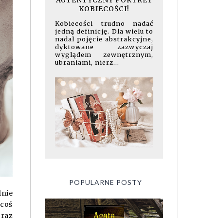
AUTENTYCZNY PORTRET
KOBIECOŚCI!
Kobiecości trudno nadać
jedną definicję. Dla wielu to
nadal pojęcie abstrakcyjne,
dyktowane zazwyczaj
wyglądem zewnętrznym,
ubraniami, nierz...
POPULARNE POSTY
lnie
coś
oraz