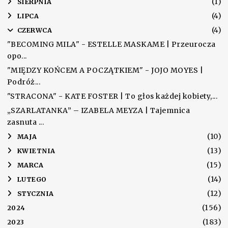
(1)
►
SIERPNIA
(4)
►
LIPCA
(4)
▼
CZERWCA
"BECOMING MILA" - ESTELLE MASKAME | Przeurocza
opo...
"MIĘDZY KOŃCEM A POCZĄTKIEM" - JOJO MOYES |
Podróż...
"STRACONA" - KATE FOSTER | To głos każdej kobiety,...
„SZARLATANKA” – IZABELA MEYZA | Tajemnica
zasnuta ...
(10)
►
MAJA
(13)
►
KWIETNIA
(15)
►
MARCA
(14)
►
LUTEGO
(12)
►
STYCZNIA
(156)
2024
(183)
2023