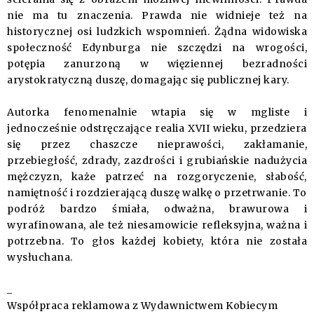
nie ma tu znaczenia. Prawda nie widnieje też na
historycznej osi ludzkich wspomnień. Żądna widowiska
społeczność Edynburga nie szczędzi na wrogości,
potępia zanurzoną w więziennej bezradności
arystokratyczną duszę, domagając się publicznej kary.
Autorka fenomenalnie wtapia się w mgliste i
jednocześnie odstręczające realia XVII wieku, przedziera
się przez chaszcze nieprawości, zakłamanie,
przebiegłość, zdrady, zazdrości i grubiańskie nadużycia
mężczyzn, każe patrzeć na rozgoryczenie, słabość,
namiętność i rozdzierającą duszę walkę o przetrwanie. To
podróż bardzo śmiała, odważna, brawurowa i
wyrafinowana, ale też niesamowicie refleksyjna, ważna i
potrzebna. To głos każdej kobiety, która nie została
wysłuchana.
_
Współpraca reklamowa z Wydawnictwem Kobiecym