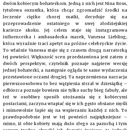
dwóm kobiecym bohaterkom. Jedną z nich jest Nina Ross,
tytułowa oszustka, która chcąc zgromadzić środki na
leczenie ciężko chorej matki, decyduje się na
przeprowadzenie ostatniego w swej złodziejskiej
karierze skoku. Jej celem staje się instagramowa
influencerka i ambasadorka marek, Vanessa Liebling,
która wyraźnie traci apetyt na próżne celebryckie życie.
To właśnie Vanessa staje się z czasem drugą narratorką
tej powieści. Większość scen przedstawiona jest zatem z
dwóch perspektyw, czytelnik poznaje najpierw wersję
jednej bohaterki, a następnie ogląda te same wydarzenia
przestawione oczami drugiej. Ta naprzemienna narracja
pierwszoosobowa to bez wątpienia strzał w dziesiątkę –
odbiorca poznaje bowiem nie tylko suchy bieg fabuły, ale
też w osobliwy sposób utożsamia się z kobiecymi
postaciami, zaczyna wtapiać się w ich gęsto obsiane myśli
i mimowolnie łapie się na wspieraniu każdej z nich. To
prawdopodobnie jest w tej powieści najpiękniejsze –
mimo, iż obie kobiety mają dużo złego za pazuchą i tym