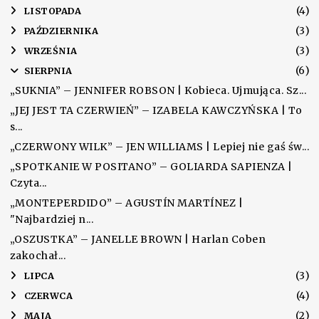
(4)
►
LISTOPADA
(3)
►
PAŹDZIERNIKA
(3)
►
WRZEŚNIA
(6)
▼
SIERPNIA
„SUKNIA” – JENNIFER ROBSON | Kobieca. Ujmująca. Sz...
„JEJ JEST TA CZERWIEŃ” – IZABELA KAWCZYŃSKA | To
s...
„CZERWONY WILK” – JEN WILLIAMS | Lepiej nie gaś św...
„SPOTKANIE W POSITANO” – GOLIARDA SAPIENZA |
Czyta...
„MONTEPERDIDO” – AGUSTÍN MARTÍNEZ |
"Najbardziej n...
„OSZUSTKA” – JANELLE BROWN | Harlan Coben
zakochał...
(3)
►
LIPCA
(4)
►
CZERWCA
(2)
►
MAJA