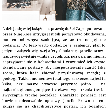
A dzieje się w tej książce naprawdę dużo! Zaproponowana
przez Ninę Ross intryga jest tak pomysłowo obudowana,
momentami wręcz szokująca, że aż trudno jej nie
podziwiać. Do tego warto dodać, że jej szaleńczy plan to
jedynie zalążek większej afery fabularnej. Janelle Brown
naprawdę świetnie wrabia czytelnika, pozwala mu niemal
zaprzyjaźnić się z bohaterkami i zrozumieć ich często
skandaliczne postawy, aby niespodziewanie rzucić taką
sceną, która każe zbierać przysłowiową szczękę z
podłogi. Takich momentów totalnego zaskoczenia jest tu
kilka, lecz muszę otwarcie przyznać jedno – na
najbardziej emocjonujące i ciekawe wydarzenia trzeba
zwyczajnie trochę poczekać. Charakter powieści jest
bowiem odczuwalnie opisowy, Janelle Brown mocno
skupia się na charakterystyce postaci, ich bogatych