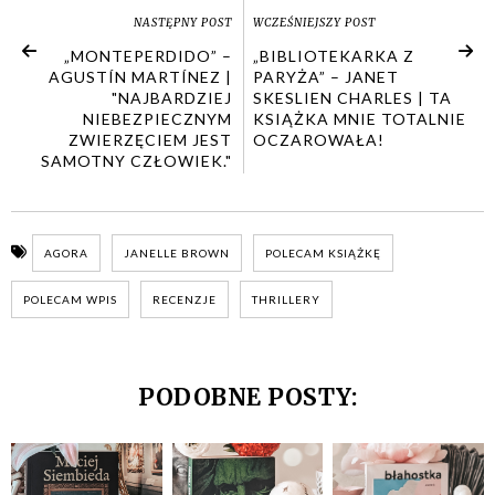
NASTĘPNY POST
WCZEŚNIEJSZY POST
„MONTEPERDIDO” –
„BIBLIOTEKARKA Z
AGUSTÍN MARTÍNEZ |
PARYŻA” – JANET
"NAJBARDZIEJ
SKESLIEN CHARLES | TA
NIEBEZPIECZNYM
KSIĄŻKA MNIE TOTALNIE
ZWIERZĘCIEM JEST
OCZAROWAŁA!
SAMOTNY CZŁOWIEK."
AGORA
JANELLE BROWN
POLECAM KSIĄŻKĘ
POLECAM WPIS
RECENZJE
THRILLERY
PODOBNE POSTY: