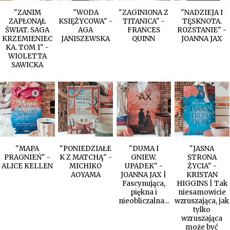
"ZANIM
"WODA
"ZAGINIONA Z
"NADZIEJA I
ZAPŁONĄŁ
KSIĘŻYCOWA" -
TITANICA" -
TĘSKNOTA.
ŚWIAT. SAGA
AGA
FRANCES
ROZSTANIE" -
KRZEMIENIEC
JANISZEWSKA
QUINN
JOANNA JAX
KA. TOM 1" -
WIOLETTA
SAWICKA
"MAPA
"PONIEDZIAŁE
"DUMA I
"JASNA
PRAGNIEŃ" -
K Z MATCHĄ" -
GNIEW.
STRONA
ALICE KELLEN
MICHIKO
UPADEK" -
ŻYCIA" -
AOYAMA
JOANNA JAX |
KRISTAN
Fascynująca,
HIGGINS | Tak
piękna i
niesamowicie
nieobliczalna...
wzruszająca, jak
tylko
wzruszająca
może być