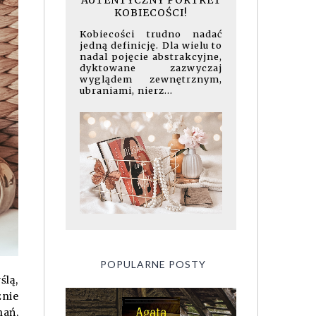
AUTENTYCZNY PORTRET
KOBIECOŚCI!
Kobiecości trudno nadać
jedną definicję. Dla wielu to
nadal pojęcie abstrakcyjne,
dyktowane zazwyczaj
wyglądem zewnętrznym,
ubraniami, nierz...
POPULARNE POSTY
ślą,
żnie
nań,