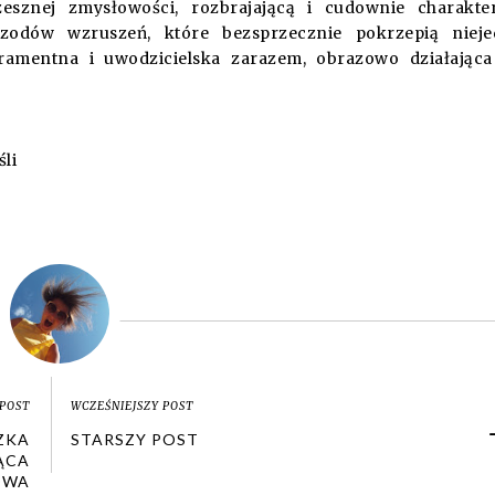
esznej zmysłowości, rozbrajającą i cudownie charakte
zodów wzruszeń, które bezsprzecznie pokrzepią nieje
ramentna i uwodzicielska zarazem, obrazowo działając
li
POST
WCZEŚNIEJSZY POST
ZKA
STARSZY POST
ĄCA
OWA