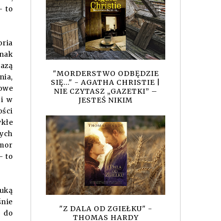
– to
oria
dnak
oazą
"MORDERSTWO ODBĘDZIE
nia,
SIĘ..." - AGATHA CHRISTIE |
iowe
NIE CZYTASZ „GAZETKI” –
ci w
JESTEŚ NIKIM
ości
ykłe
nych
umor
– to
auką
śnie
"Z DALA OD ZGIEŁKU" -
ę do
THOMAS HARDY