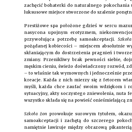
zachęcić bohaterki do naturalnego pokochania 
luksusowe miejsce stworzone do szalenie ponętn
Prestiżowe spa położone gdzieś w sercu mazur
nasycona upojnym erotyzmem, niekonwencjona
przywołująca potrzebę samoakceptacji.
Szkoł
pożądanej kobiecości – miejscem absolutnie wy
skłaniającym do dostrzeżenia pragnień i tworzeni
zmiany. Przenikliwy brak pewności siebie, do
męskim cieniu, świeżo doświadczony rozwód, zdr
– to właśnie tak wymownych i jednocześnie prz
kreacje. Każda z nich mierzy się z fetorem w
myśli, każda chce zaufać swoim wdziękom i r
sytuacyjny, akty soczystego zniewolenia, nuta f
wszystko składa się na powieść onieśmielającą zm
Szkoła żon
prowokuje surowym tytułem, okazuje
samoakceptacji i zachętą do szczerego pokoch
namiętnie lawiruje między obrazową pikanteri