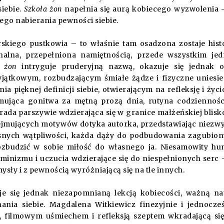
siebie.
Szkoła żon
napełnia się aurą kobiecego wyzwolenia 
ego nabierania pewności siebie.
skiego pustkowia – to właśnie tam osadzona zostaje hist
lna, przepełniona namiętnością, przede wszystkim je
a żon
intryguje pruderyjną nazwą, okazuje się jednak 
jątkowym, rozbudzającym śmiałe żądze i fizyczne uniesie
a pięknej definicji siebie, otwierającym na refleksję i życ
jmująca gonitwa za mętną prozą dnia, rutyna codziennoś
ada parszywie wdzierająca się w granice małżeńskiej blisk
ejmujących motywów dotyka autorka, przedstawiając niezw
łasnych wątpliwości, każda dąży do podbudowania zagubio
ozbudzić w sobie miłość do własnego ja. Niesamowity h
eminizmu i uczucia wdzierające się do niespełnionych serc 
ysły i z pewnością wyróżniającą się na tle innych.
 się jednak niezapomnianą lekcją kobiecości, ważną n
ania siebie. Magdalena Witkiewicz finezyjnie i jednocze
ą, filmowym uśmiechem i refleksją szeptem wkradającą si