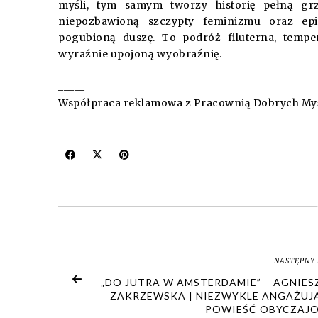
myśli, tym samym tworzy historię pełną grz
niepozbawioną szczypty feminizmu oraz epi
pogubioną duszę. To podróż filuterna, tempe
wyraźnie upojoną wyobraźnię.
_____
Współpraca reklamowa z Pracownią Dobrych Myś
NASTĘPNY 
„DO JUTRA W AMSTERDAMIE” – AGNIES
ZAKRZEWSKA | NIEZWYKLE ANGAŻUJ
POWIEŚĆ OBYCZAJ