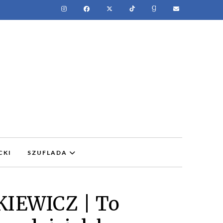
CKI
SZUFLADA
IEWICZ | To