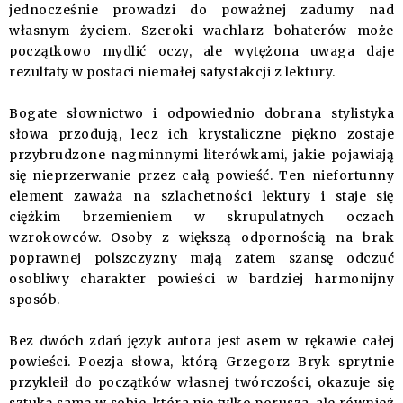
jednocześnie prowadzi do poważnej zadumy nad
własnym życiem. Szeroki wachlarz bohaterów może
początkowo mydlić oczy, ale wytężona uwaga daje
rezultaty w postaci niemałej satysfakcji z lektury.
Bogate słownictwo i odpowiednio dobrana stylistyka
słowa przodują, lecz ich krystaliczne piękno zostaje
przybrudzone nagminnymi literówkami, jakie pojawiają
się nieprzerwanie przez całą powieść. Ten niefortunny
element zaważa na szlachetności lektury i staje się
ciężkim brzemieniem w skrupulatnych oczach
wzrokowców. Osoby z większą odpornością na brak
poprawnej polszczyzny mają zatem szansę odczuć
osobliwy charakter powieści w bardziej harmonijny
sposób.
Bez dwóch zdań język autora jest asem w rękawie całej
powieści. Poezja słowa, którą Grzegorz Bryk sprytnie
przykleił do początków własnej twórczości, okazuje się