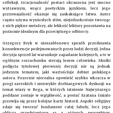
refleksji. Irracjonalność postaci okraszona jest mocno
wytrawnym, wręcz poetyckim językiem, lecz jego
przyswajalność okazuje się zaskakująco łatwa. Autor
często używa wyniosłych słów, niejednokrotnie tworząc
z nich piękne metafory, ale lekkość lektury pozostawia na
poziomie idealnym dla przeciętnego odbiorcy.
Grzegorz Bryk w nieszablonowy sposób przedstawia
konsekwencje podejmowanych przez ludzi decyzji. Jedna
decyzja sprzed lat warunkuje zapadanie kolejnych, a te w
ogólnym rozrachunku sterują losem człowieka. Skutki
podjęcia tytułowej pierwszej decyzji nie są jednak
jedynym tematem, jaki wartościuje debiut polskiego
autora. Pozornie nierealna opowieść szybko wkracza w
progi szerokich i niezwykle drobiazgowych dyskusji na
temat wiary w Boga, w których istnienie Najwyższego
poddane zostaje w wątpliwość, a postać Szatana śmiało
przewija się przez kolejne karty historii. Aspekt religijny
zdaje się tworzyć fundament całej fabuły, lecz jego
oblicza przedstawione są z różnych perspektyw.