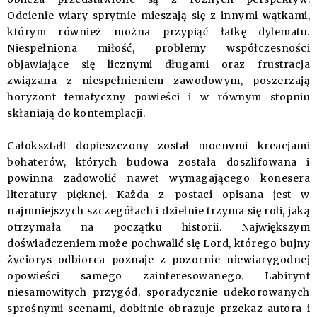
Odcienie wiary sprytnie mieszają się z innymi wątkami,
którym również można przypiąć łatkę dylematu.
Niespełniona miłość, problemy współczesności
objawiające się licznymi długami oraz frustracja
związana z niespełnieniem zawodowym, poszerzają
horyzont tematyczny powieści i w równym stopniu
skłaniają do kontemplacji.
Całokształt dopieszczony został mocnymi kreacjami
bohaterów, których budowa została doszlifowana i
powinna zadowolić nawet wymagającego konesera
literatury pięknej. Każda z postaci opisana jest w
najmniejszych szczegółach i dzielnie trzyma się roli, jaką
otrzymała na początku historii. Największym
doświadczeniem może pochwalić się Lord, którego bujny
życiorys odbiorca poznaje z pozornie niewiarygodnej
opowieści samego zainteresowanego. Labirynt
niesamowitych przygód, sporadycznie udekorowanych
sprośnymi scenami, dobitnie obrazuje przekaz autora i