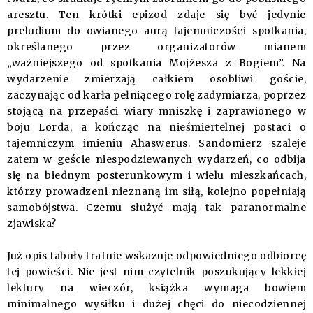
aresztu. Ten krótki epizod zdaje się być jedynie
preludium do owianego aurą tajemniczości spotkania,
określanego przez organizatorów mianem
„ważniejszego od spotkania Mojżesza z Bogiem”. Na
wydarzenie zmierzają całkiem osobliwi goście,
zaczynając od karła pełniącego rolę zadymiarza, poprzez
stojącą na przepaści wiary mniszkę i zaprawionego w
boju Lorda, a kończąc na nieśmiertelnej postaci o
tajemniczym imieniu Ahaswerus. Sandomierz szaleje
zatem w geście niespodziewanych wydarzeń, co odbija
się na biednym posterunkowym i wielu mieszkańcach,
którzy prowadzeni nieznaną im siłą, kolejno popełniają
samobójstwa. Czemu służyć mają tak paranormalne
zjawiska?
Już opis fabuły trafnie wskazuje odpowiedniego odbiorcę
tej powieści. Nie jest nim czytelnik poszukujący lekkiej
lektury na wieczór, książka wymaga bowiem
minimalnego wysiłku i dużej chęci do niecodziennej