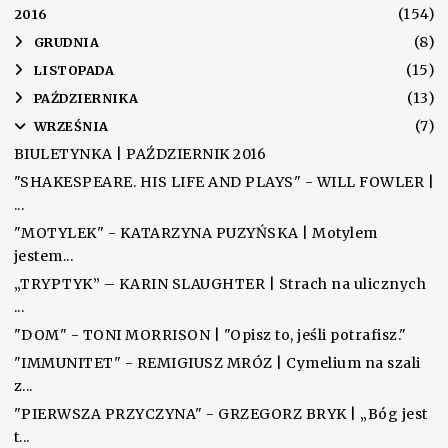
(154)
2016
(8)
►
GRUDNIA
(15)
►
LISTOPADA
(13)
►
PAŹDZIERNIKA
(7)
▼
WRZEŚNIA
BIULETYNKA | PAŹDZIERNIK 2016
"SHAKESPEARE. HIS LIFE AND PLAYS" - WILL FOWLER |
...
"MOTYLEK" - KATARZYNA PUZYŃSKA | Motylem
jestem...
„TRYPTYK” – KARIN SLAUGHTER | Strach na ulicznych
...
"DOM" - TONI MORRISON | "Opisz to, jeśli potrafisz."
"IMMUNITET" - REMIGIUSZ MRÓZ | Cymelium na szali
z...
"PIERWSZA PRZYCZYNA" - GRZEGORZ BRYK | „Bóg jest
t...