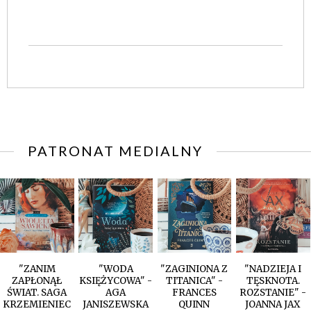
PATRONAT MEDIALNY
"ZANIM
"WODA
"ZAGINIONA Z
"NADZIEJA I
ZAPŁONĄŁ
KSIĘŻYCOWA" -
TITANICA" -
TĘSKNOTA.
ŚWIAT. SAGA
AGA
FRANCES
ROZSTANIE" -
KRZEMIENIEC
JANISZEWSKA
QUINN
JOANNA JAX