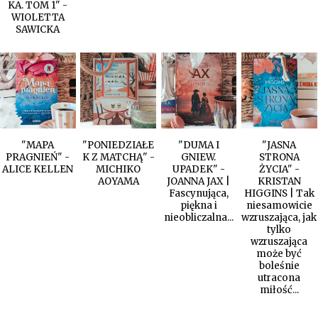
KA. TOM 1" -
WIOLETTA
SAWICKA
"MAPA
"PONIEDZIAŁE
"DUMA I
"JASNA
PRAGNIEŃ" -
K Z MATCHĄ" -
GNIEW.
STRONA
ALICE KELLEN
MICHIKO
UPADEK" -
ŻYCIA" -
AOYAMA
JOANNA JAX |
KRISTAN
Fascynująca,
HIGGINS | Tak
piękna i
niesamowicie
nieobliczalna...
wzruszająca, jak
tylko
wzruszająca
może być
boleśnie
utracona
miłość...