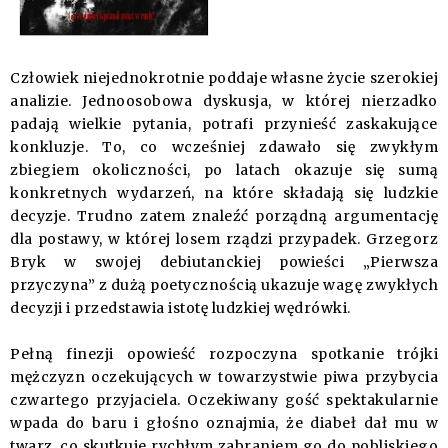
Człowiek niejednokrotnie poddaje własne życie szerokiej
analizie. Jednoosobowa dyskusja, w której nierzadko
padają wielkie pytania, potrafi przynieść zaskakujące
konkluzje. To, co wcześniej zdawało się zwykłym
zbiegiem okoliczności, po latach okazuje się sumą
konkretnych wydarzeń, na które składają się ludzkie
decyzje. Trudno zatem znaleźć porządną argumentację
dla postawy, w której losem rządzi przypadek. Grzegorz
Bryk w swojej debiutanckiej powieści „Pierwsza
przyczyna” z dużą poetycznością ukazuje wagę zwykłych
decyzji i przedstawia istotę ludzkiej wędrówki.
Pełną finezji opowieść rozpoczyna spotkanie trójki
mężczyzn oczekujących w towarzystwie piwa przybycia
czwartego przyjaciela. Oczekiwany gość spektakularnie
wpada do baru i głośno oznajmia, że diabeł dał mu w
twarz, co skutkuje rychłym zabraniem go do pobliskiego