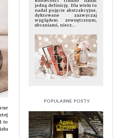
Kobiecości trudno nadać
jedną definicję. Dla wielu to
nadal pojęcie abstrakcyjne,
dyktowane zazwyczaj
wyglądem zewnętrznym,
ubraniami, nierz...
POPULARNE POSTY
awne
rtej
I to
ielu