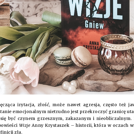
ęcząca irytacja, złość, może nawet agresja, często też j
tanie emocjonalnym nietrudno jest przekroczyć granicę uta
e się być czynem grzesznym, zakazanym i nieobliczalnym. 
powieści
Wizje
Anny Krystaszek – historii, która w oczach w
nicji zła.