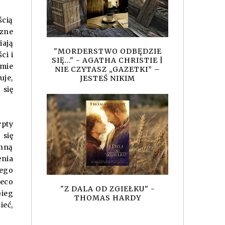
ścią
czne
iają
"MORDERSTWO ODBĘDZIE
ci i
SIĘ..." - AGATHA CHRISTIE |
omie
NIE CZYTASZ „GAZETKI” –
uje,
JESTEŚ NIKIM
 się
ypty
 się
enną
enia
nego
eco
"Z DALA OD ZGIEŁKU" -
bieg
THOMAS HARDY
ieć,