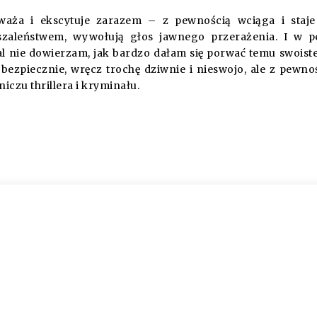
trważa i ekscytuje zarazem – z pewnością wciąga i staje
zaleństwem, wywołują głos jawnego przerażenia. I w p
dal nie dowierzam, jak bardzo dałam się porwać temu swois
bezpiecznie, wręcz trochę dziwnie i nieswojo, ale z pewno
iczu thrillera i kryminału.