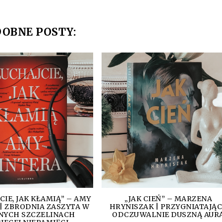
OBNE POSTY:
CIE, JAK KŁAMIĄ” – AMY
„JAK CIEŃ” – MARZENA
| ZBRODNIA ZASZYTA W
HRYNISZAK | PRZYGNIATAJĄ
NYCH SZCZELINACH
ODCZUWALNIE DUSZNĄ AUR