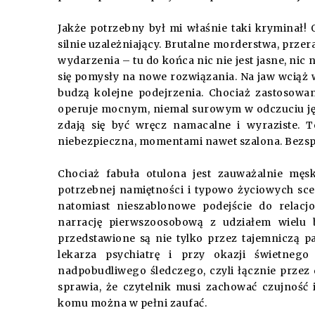
Jakże potrzebny był mi właśnie taki kryminał! 
silnie uzależniający. Brutalne morderstwa, przer
wydarzenia – tu do końca nic nie jest jasne, nic n
się pomysły na nowe rozwiązania. Na jaw wciąż w
budzą kolejne podejrzenia. Chociaż zastosowan
operuje mocnym, niemal surowym w odczuciu języ
zdają się być wręcz namacalne i wyraziste. To
niebezpieczna, momentami nawet szalona. Bezsp
Chociaż fabuła otulona jest zauważalnie męs
potrzebnej namiętności i typowo życiowych sce
natomiast nieszablonowe podejście do relac
narrację pierwszoosobową z udziałem wielu b
przedstawione są nie tylko przez tajemniczą pa
lekarza psychiatrę i przy okazji świetneg
nadpobudliwego śledczego, czyli łącznie prze
sprawia, że czytelnik musi zachować czujność 
komu można w pełni zaufać.