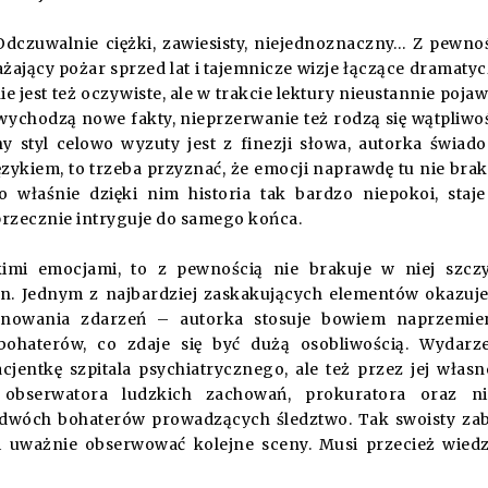
Odczuwalnie ciężki, zawiesisty, niejednoznaczny… Z pewno
ażający pożar sprzed lat i tajemnicze wizje łączące dramaty
ie jest też oczywiste, ale w trakcie lektury nieustannie pojaw
ychodzą nowe fakty, nieprzerwanie też rodzą się wątpliwoś
y styl celowo wyzuty jest z finezji słowa, autorka świad
kiem, to trzeba przyznać, że emocji naprawdę tu nie brak
 właśnie dzięki nim historia tak bardzo niepokoi, staje
rzecznie intryguje do samego końca.
kimi emocjami, to z pewnością nie brakuje w niej szcz
n. Jednym z najbardziej zaskakujących elementów okazuje
jonowania zdarzeń – autorka stosuje bowiem naprzemi
ohaterów, co zdaje się być dużą osobliwością. Wydarz
cjentkę szpitala psychiatrycznego, ale też przez jej włas
o obserwatora ludzkich zachowań, prokuratora oraz ni
z dwóch bohaterów prowadzących śledztwo. Tak swoisty za
i uważnie obserwować kolejne sceny. Musi przecież wiedz