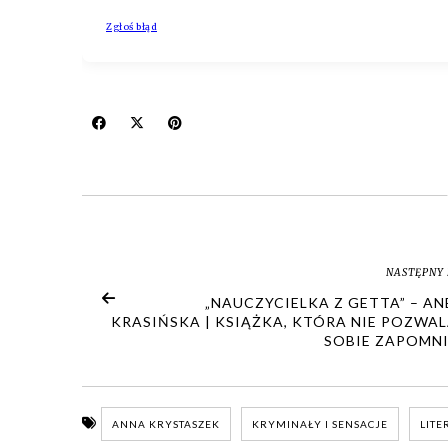
NASTĘPNY 
„NAUCZYCIELKA Z GETTA” – A
KRASIŃSKA | KSIĄŻKA, KTÓRA NIE POZWAL
SOBIE ZAPOMNI
ANNA KRYSTASZEK
KRYMINAŁY I SENSACJE
LITE