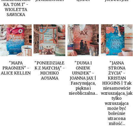
KA. TOM 1" -
WIOLETTA
SAWICKA
"MAPA
"PONIEDZIAŁE
"DUMA I
"JASNA
PRAGNIEŃ" -
K Z MATCHĄ" -
GNIEW.
STRONA
ALICE KELLEN
MICHIKO
UPADEK" -
ŻYCIA" -
AOYAMA
JOANNA JAX |
KRISTAN
Fascynująca,
HIGGINS | Tak
piękna i
niesamowicie
nieobliczalna...
wzruszająca, jak
tylko
wzruszająca
może być
boleśnie
utracona
miłość...