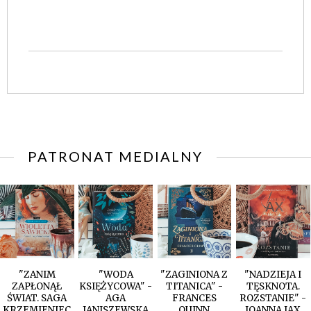
PATRONAT MEDIALNY
"ZANIM
"WODA
"ZAGINIONA Z
"NADZIEJA I
ZAPŁONĄŁ
KSIĘŻYCOWA" -
TITANICA" -
TĘSKNOTA.
ŚWIAT. SAGA
AGA
FRANCES
ROZSTANIE" -
KRZEMIENIEC
JANISZEWSKA
QUINN
JOANNA JAX