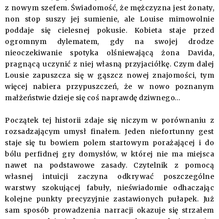
z nowym szefem. Świadomość, że mężczyzna jest żonaty,
non stop suszy jej sumienie, ale Louise mimowolnie
poddaje się cielesnej pokusie. Kobieta staje przed
ogromnym dylematem, gdy na swojej drodze
nieoczekiwanie spotyka olśniewającą żona Davida,
pragnącą uczynić z niej własną przyjaciółkę. Czym dalej
Lousie zapuszcza się w gąszcz nowej znajomości, tym
więcej nabiera przypuszczeń, że w nowo poznanym
małżeństwie dzieje się coś naprawdę dziwnego…
Początek tej historii zdaje się niczym w porównaniu z
rozsadzającym umysł finałem. Jeden niefortunny gest
staje się tu bowiem polem startowym porażającej i do
bólu perfidnej gry domysłów, w której nie ma miejsca
nawet na podstawowe zasady. Czytelnik z pomocą
własnej intuicji zaczyna odkrywać poszczególne
warstwy szokującej fabuły, nieświadomie odhaczając
kolejne punkty precyzyjnie zastawionych pułapek. Już
sam sposób prowadzenia narracji okazuje się strzałem