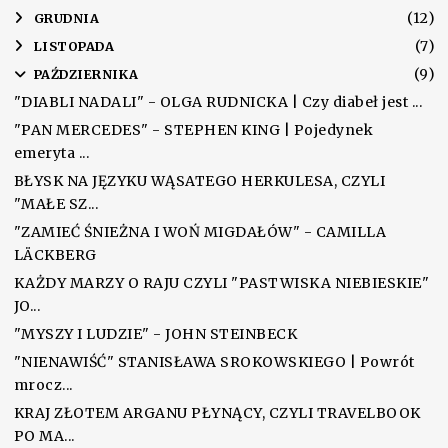
(12)
►
GRUDNIA
(7)
►
LISTOPADA
(9)
▼
PAŹDZIERNIKA
"DIABLI NADALI" - OLGA RUDNICKA | Czy diabeł jest ...
"PAN MERCEDES" - STEPHEN KING | Pojedynek
emeryta ...
BŁYSK NA JĘZYKU WĄSATEGO HERKULESA, CZYLI
"MAŁE SZ...
"ZAMIEĆ ŚNIEŻNA I WOŃ MIGDAŁÓW" - CAMILLA
LÄCKBERG
KAŻDY MARZY O RAJU CZYLI "PASTWISKA NIEBIESKIE"
JO...
"MYSZY I LUDZIE" - JOHN STEINBECK
"NIENAWIŚĆ" STANISŁAWA SROKOWSKIEGO | Powrót
mrocz...
KRAJ ZŁOTEM ARGANU PŁYNĄCY, CZYLI TRAVELBOOK
PO MA...