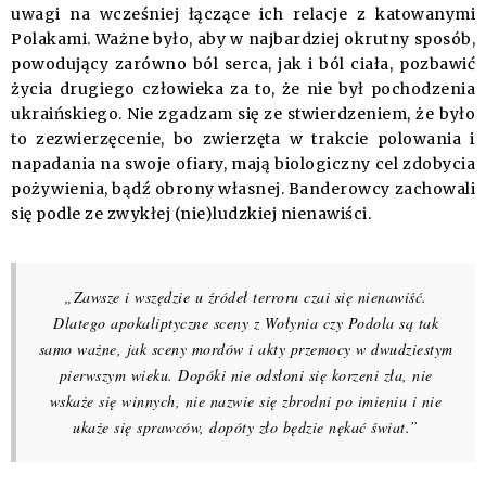
uwagi na wcześniej łączące ich relacje z katowanymi
Polakami. Ważne było, aby w najbardziej okrutny sposób,
powodujący zarówno ból serca, jak i ból ciała, pozbawić
życia drugiego człowieka za to, że nie był pochodzenia
ukraińskiego. Nie zgadzam się ze stwierdzeniem, że było
to zezwierzęcenie, bo zwierzęta w trakcie polowania i
napadania na swoje ofiary, mają biologiczny cel zdobycia
pożywienia, bądź obrony własnej. Banderowcy zachowali
się podle ze zwykłej (nie)ludzkiej nienawiści.
„Zawsze i wszędzie u źródeł terroru czai się nienawiść.
Dlatego apokaliptyczne sceny z Wołynia czy Podola są tak
samo ważne, jak sceny mordów i akty przemocy w dwudziestym
pierwszym wieku. Dopóki nie odsłoni się korzeni zła, nie
wskaże się winnych, nie nazwie się zbrodni po imieniu i nie
ukaże się sprawców, dopóty zło będzie nękać świat.”