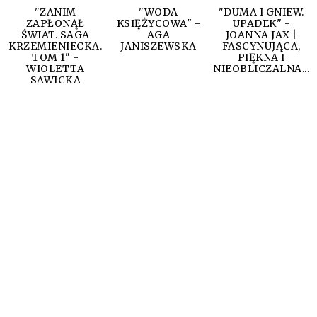
"ZANIM
"WODA
"DUMA I GNIEW.
ZAPŁONĄŁ
KSIĘŻYCOWA" -
UPADEK" -
ŚWIAT. SAGA
AGA
JOANNA JAX |
KRZEMIENIECKA.
JANISZEWSKA
FASCYNUJĄCA,
TOM 1" -
PIĘKNA I
WIOLETTA
NIEOBLICZALNA...
SAWICKA