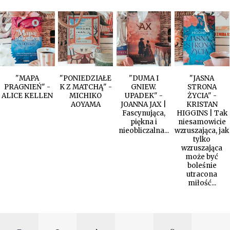
"MAPA
"PONIEDZIAŁE
"DUMA I
"JASNA
PRAGNIEŃ" -
K Z MATCHĄ" -
GNIEW.
STRONA
ALICE KELLEN
MICHIKO
UPADEK" -
ŻYCIA" -
AOYAMA
JOANNA JAX |
KRISTAN
Fascynująca,
HIGGINS | Tak
piękna i
niesamowicie
nieobliczalna...
wzruszająca, jak
tylko
wzruszająca
może być
boleśnie
utracona
miłość...