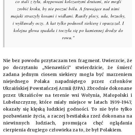
co stali z tyłu, skrępowani kolczastymi drutami, nie mogli
zrobić kroku, by nie poczuć bólu. A fruwające nad nimi
majaki straszyły kosami i widłami. Raniły plecy, uda, brzuchy,
i wykłuwały oczy. A kat tylko podnosił siekierę i opuszczał. I
kolejna głowa spadała i toczyła się po kamiennej drodze do
rowu."
Nie bez powodu przytaczam ten fragment. Uwierzcie, że
po doczytaniu „Nienawiści” stwierdzicie, że śmierć
zadana jednym ciosem siekiery mogła być marzeniem
niejednego Polaka napadniętego przez członków
Ukraińskiej Powstańczej Armii (UPA). Zbrodnie dokonane
przez Ukraińców na terenie wsi Wołynia, Małopolski i
Lubelszczyzny, które miały miejsce w latach 1939-1947,
okazały się klęską ludzkiej godności. To nie było tylko
pozbawianie życia, a raczej bestialska rzeź dokonana na
niewinnych ludziach, promująca chęć oglądania
cierpienia drugiego człowieka za to, że był Polakiem.