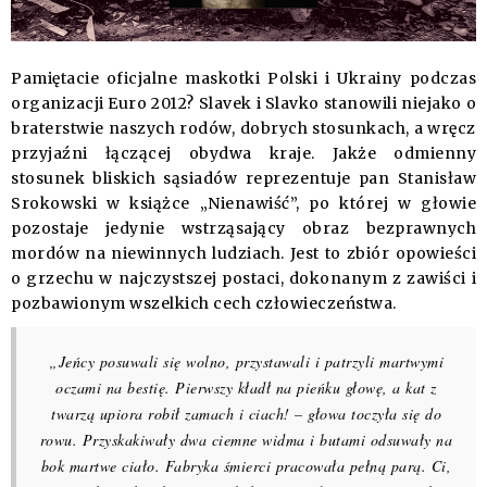
Pamiętacie oficjalne maskotki Polski i Ukrainy podczas
organizacji Euro 2012? Slavek i Slavko stanowili niejako o
braterstwie naszych rodów, dobrych stosunkach, a wręcz
przyjaźni łączącej obydwa kraje. Jakże odmienny
stosunek bliskich sąsiadów reprezentuje pan Stanisław
Srokowski w książce „Nienawiść”, po której w głowie
pozostaje jedynie wstrząsający obraz bezprawnych
mordów na niewinnych ludziach. Jest to zbiór opowieści
o grzechu w najczystszej postaci, dokonanym z zawiści i
pozbawionym wszelkich cech człowieczeństwa.
„Jeńcy posuwali się wolno, przystawali i patrzyli martwymi
oczami na bestię. Pierwszy kładł na pieńku głowę, a kat z
twarzą upiora robił zamach i ciach! – głowa toczyła się do
rowu. Przyskakiwały dwa ciemne widma i butami odsuwały na
bok martwe ciało. Fabryka śmierci pracowała pełną parą. Ci,