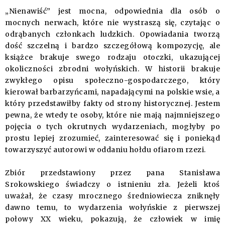
„Nienawiść” jest mocna, odpowiednia dla osób o
mocnych nerwach, które nie wystraszą się, czytając o
odrąbanych członkach ludzkich. Opowiadania tworzą
dość szczelną i bardzo szczegółową kompozycję, ale
książce brakuje swego rodzaju otoczki, ukazującej
okoliczności zbrodni wołyńskich. W historii brakuje
zwykłego opisu społeczno-gospodarczego, który
kierował barbarzyńcami, napadającymi na polskie wsie, a
który przedstawiłby fakty od strony historycznej. Jestem
pewna, że wtedy te osoby, które nie mają najmniejszego
pojęcia o tych okrutnych wydarzeniach, mogłyby po
prostu lepiej zrozumieć, zainteresować się i poniekąd
towarzyszyć autorowi w oddaniu hołdu ofiarom rzezi.
Zbiór przedstawiony przez pana Stanisława
Srokowskiego świadczy o istnieniu zła. Jeżeli ktoś
uważał, że czasy mrocznego średniowiecza zniknęły
dawno temu, to wydarzenia wołyńskie z pierwszej
połowy XX wieku, pokazują, że człowiek w imię