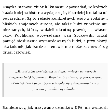
Książka stanowi zbiór kilkunastu opowiadań, w których
każda kolejna historia wydaje się być bardziej brutalna od
poprzedniej. Są to relacje konkretnych osób z rodziny i
bliskich znajomych autora, ale także ludzi zupełnie mu
nieznanych, którzy widzieli okrutną prawdę na własne
oczy. Publikując opowiadania, pan Srokowski uczcił
pamięć niesłusznie wymordowanych ludzi, a przy okazji
uświadomił, jak bardzo nienawistnie może zachować się
drugi człowiek.
„Miotał nimi krwiożerczy sadyzm. Wylazły na wierzch
koszmary ludzkiej natury. Monstrualny strach, zezwierzęcenie,
okrucieństwo i przerażenie mieszały się z koszmarami nocy,
przemocą, podłością i hańbą.”
Banderowcy, jak nazywano członków UPA, nie zwracali