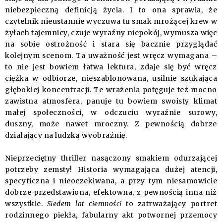
niebezpieczną definicją życia. I to ona sprawia, że
czytelnik nieustannie wyczuwa tu smak mrożącej krew w
żyłach tajemnicy, czuje wyraźny niepokój, wymusza więc
na sobie ostrożność i stara się bacznie przyglądać
kolejnym scenom. Ta uważność jest wręcz wymagana –
to nie jest bowiem łatwa lektura, zdaje się być wręcz
ciężka w odbiorze, nieszablonowana, usilnie szukająca
głębokiej koncentracji. Te wrażenia potęguje też mocno
zawistna atmosfera, panuje tu bowiem swoisty klimat
małej społeczności, w odczuciu wyraźnie surowy,
duszny, może nawet mroczny. Z pewnością dobrze
działający na ludzką wyobraźnię.
Nieprzeciętny thriller nasączony smakiem odurzającej
potrzeby zemsty! Historia wymagająca dużej atencji,
specyficzna i nieoczekiwana, a przy tym niesamowicie
dobrze przedstawiona, efektowna, z pewnością inna niż
wszystkie.
Siedem lat ciemności
to zatrważający portret
rodzinnego piekła, fabularny akt potwornej przemocy