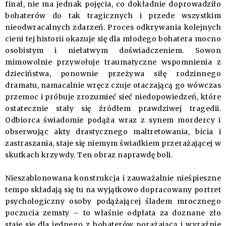
finał, nie ma jednak pojęcia, co dokładnie doprowadziło
bohaterów do tak tragicznych i przede wszystkim
nieodwracalnych zdarzeń. Proces odkrywania kolejnych
cieni tej historii okazuje się dla młodego bohatera mocno
osobistym i niełatwym doświadczeniem. Sowon
mimowolnie przywołuje traumatyczne wspomnienia z
dzieciństwa, ponownie przeżywa siłę rodzinnego
dramatu, namacalnie wręcz czuje otaczającą go wówczas
przemoc i próbuje zrozumieć sieć niedopowiedzeń, które
ostatecznie stały się źródłem prawdziwej tragedii.
Odbiorca świadomie podąża wraz z synem mordercy i
obserwując akty drastycznego maltretowania, bicia i
zastraszania, staje się niemym świadkiem przerażającej w
skutkach krzywdy. Ten obraz naprawdę boli.
Nieszablonowana konstrukcja i zauważalnie nieśpieszne
tempo składają się tu na wyjątkowo dopracowany portret
psychologiczny osoby podążającej śladem mrocznego
poczucia zemsty – to właśnie odpłata za doznane zło
staje się dla jednego z bohaterów porażającą i wyraźnie