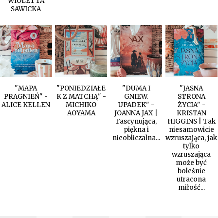
WIOLETTA
SAWICKA
"MAPA
"PONIEDZIAŁE
"DUMA I
"JASNA
PRAGNIEŃ" -
K Z MATCHĄ" -
GNIEW.
STRONA
ALICE KELLEN
MICHIKO
UPADEK" -
ŻYCIA" -
AOYAMA
JOANNA JAX |
KRISTAN
Fascynująca,
HIGGINS | Tak
piękna i
niesamowicie
nieobliczalna...
wzruszająca, jak
tylko
wzruszająca
może być
boleśnie
utracona
miłość...