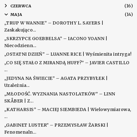
(16)
►
CZERWCA
(14)
▼
MAJA
„TRUP W WANNIE” – DOROTHY L. SAYERS |
Zaskakująco...
„SKRZYPCE GOEBBELSA” – IACONO YOANN |
Niecodzienn...
„OSTATNI DZIEŃ” – LUANNE RICE | Wyśmienita intryga!
„CO SIĘ STAŁO Z MIRANDĄ HUFF?” – JAVIER CASTILLO
...
„JEDYNA NA ŚWIECIE” – AGATA PRZYBYŁEK |
Uzależnia...
„MŁODOŚĆ. WYZNANIA NASTOLATKÓW” – LINN
SKÅBER | Z...
„KATHARSIS” – MACIEJ SIEMBIEDA | Wielowymiarowa,
...
„GABINET LUSTER” – PRZEMYSŁAW ŻARSKI |
Fenomenaln...