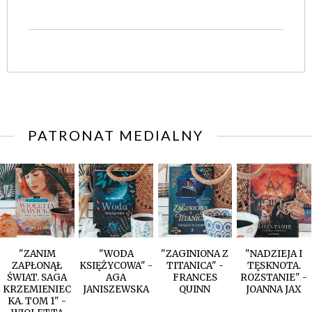
PATRONAT MEDIALNY
"ZANIM
"WODA
"ZAGINIONA Z
"NADZIEJA I
ZAPŁONĄŁ
KSIĘŻYCOWA" -
TITANICA" -
TĘSKNOTA.
ŚWIAT. SAGA
AGA
FRANCES
ROZSTANIE" -
KRZEMIENIEC
JANISZEWSKA
QUINN
JOANNA JAX
KA. TOM 1" -