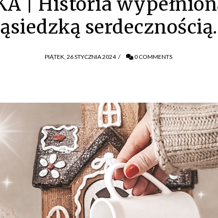
 | Historia wypełnion
sąsiedzką serdecznością
PIĄTEK, 26 STYCZNIA 2024
/
0 COMMENTS