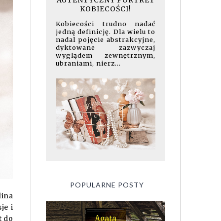
AUTENTYCZNY PORTRET
KOBIECOŚCI!
Kobiecości trudno nadać
jedną definicję. Dla wielu to
nadal pojęcie abstrakcyjne,
dyktowane zazwyczaj
wyglądem zewnętrznym,
ubraniami, nierz...
POPULARNE POSTY
lina
je i
t do