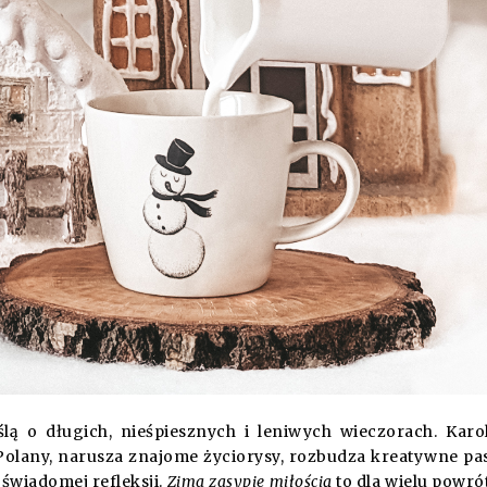
lą o długich, nieśpiesznych i leniwych wieczorach. Karo
olany, narusza znajome życiorysy, rozbudza kreatywne pas
świadomej refleksji.
Zima zasypie miłością
to dla wielu powró