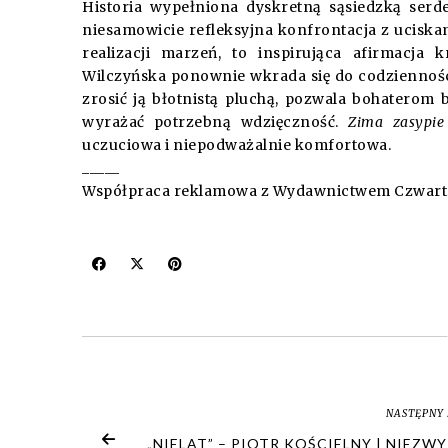
Historia wypełniona dyskretną sąsiedzką serd
niesamowicie refleksyjna konfrontacja z uciskam
realizacji marzeń, to inspirująca afirmacja k
Wilczyńska ponownie wkrada się do codziennośc
zrosić ją błotnistą pluchą, pozwala bohaterom
wyrażać potrzebną wdzięczność.
Zima zasypie
uczuciowa i niepodważalnie komfortowa.
_____
Współpraca reklamowa z Wydawnictwem Czwart
NASTĘPNY 
„NIELAT” – PIOTR KOŚCIELNY | NIEZW