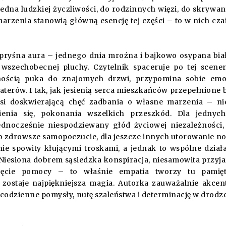
edna ludzkiej życzliwości, do rodzinnych więzi, do skrywa
arzenia stanowią główną esencję tej części – to w nich czai
pryśna aura – jednego dnia mroźna i bajkowo osypana bi
wszechobecnej pluchy. Czytelnik spaceruje po tej scener
ością puka do znajomych drzwi, przypomina sobie emoc
erów. I tak, jak jesienią serca mieszkańców przepełnione 
si doskwierającą chęć zadbania o własne marzenia – ni
nienia się, pokonania wszelkich przeszkód. Dla jednyc
ednocześnie niespodziewany głód życiowej niezależności,
o zdrowsze samopoczucie, dla jeszcze innych utorowanie n
nie spowity kłującymi troskami, a jednak to wspólne dział
Niesiona dobrem sąsiedzka konspiracja, niesamowita przyja
ęcie pomocy – to właśnie empatia tworzy tu pamięt
zostaje najpiękniejsza magia. Autorka zauważalnie akcen
odzienne pomysły, nutę szaleństwa i determinację w drodz