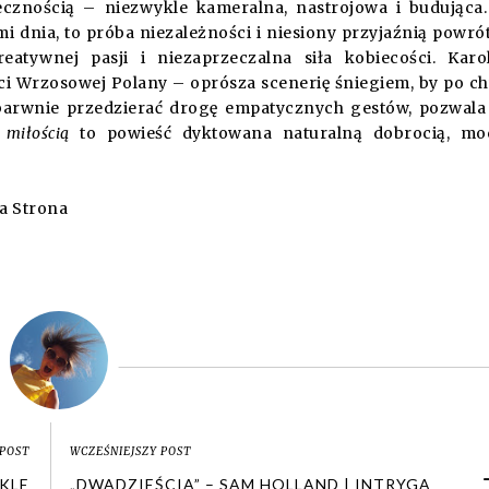
ecznością – niezwykle kameralna, nastrojowa i budująca
i dnia, to próba niezależności i niesiony przyjaźnią powró
reatywnej pasji i niezaprzeczalna siła kobiecości. Karo
i Wrzosowej Polany – oprósza scenerię śniegiem, by po ch
 barwnie przedzierać drogę empatycznych gestów, pozwala
 miłością
to powieść dyktowana naturalną dobrocią, mo
a Strona
POST
WCZEŚNIEJSZY POST
YKLE
„DWADZIEŚCIA” – SAM HOLLAND | INTRYGA