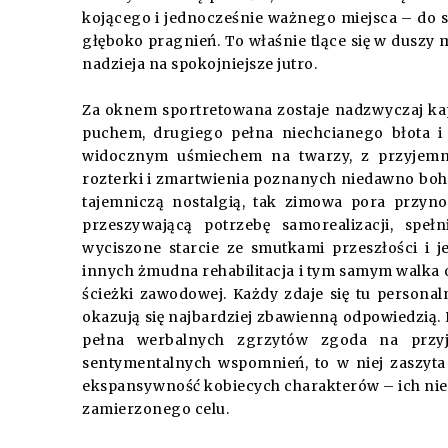
kojącego i jednocześnie ważnego miejsca – do s
głęboko pragnień. To właśnie tlące się w duszy m
nadzieja na spokojniejsze jutro.
Za oknem sportretowana zostaje nadzwyczaj ka
puchem, drugiego pełna niechcianego błota i 
widocznym uśmiechem na twarzy, z przyjemn
rozterki i zmartwienia poznanych niedawno bohat
tajemniczą nostalgią, tak zimowa pora przyno
przeszywającą potrzebę samorealizacji, speł
wyciszone starcie ze smutkami przeszłości i j
innych żmudna rehabilitacja i tym samym walka 
ścieżki zawodowej. Każdy zdaje się tu personal
okazują się najbardziej zbawienną odpowiedzią. 
pełna werbalnych zgrzytów zgoda na przyj
sentymentalnych wspomnień, to w niej zaszyta 
ekspansywność kobiecych charakterów – ich niec
zamierzonego celu.