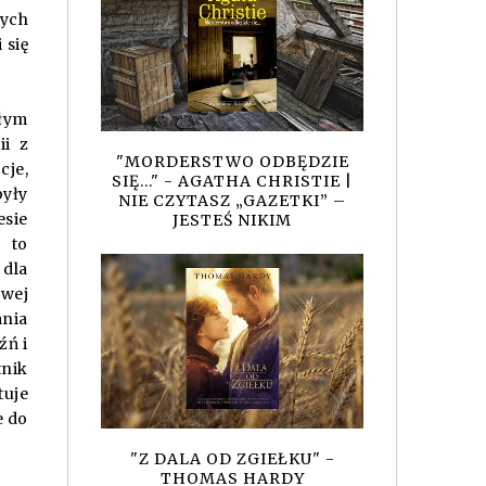
nych
 się
ałym
ii z
"MORDERSTWO ODBĘDZIE
je,
SIĘ..." - AGATHA CHRISTIE |
były
NIE CZYTASZ „GAZETKI” –
esie
JESTEŚ NIKIM
h to
 dla
owej
ania
źń i
nik
tuje
e do
"Z DALA OD ZGIEŁKU" -
THOMAS HARDY