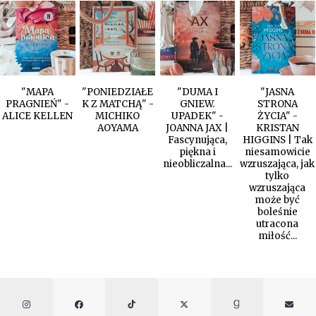
"MAPA
"PONIEDZIAŁE
"DUMA I
"JASNA
PRAGNIEŃ" -
K Z MATCHĄ" -
GNIEW.
STRONA
ALICE KELLEN
MICHIKO
UPADEK" -
ŻYCIA" -
AOYAMA
JOANNA JAX |
KRISTAN
Fascynująca,
HIGGINS | Tak
piękna i
niesamowicie
nieobliczalna...
wzruszająca, jak
tylko
wzruszająca
może być
boleśnie
utracona
miłość...