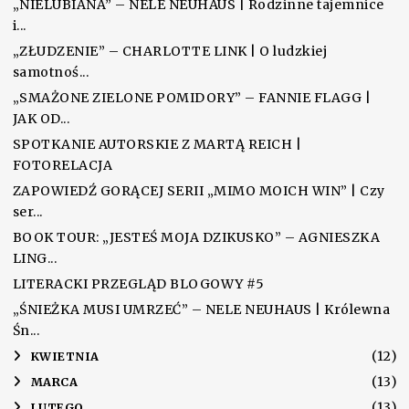
„NIELUBIANA” – NELE NEUHAUS | Rodzinne tajemnice
i...
„ZŁUDZENIE” – CHARLOTTE LINK | O ludzkiej
samotnoś...
„SMAŻONE ZIELONE POMIDORY” – FANNIE FLAGG |
JAK OD...
SPOTKANIE AUTORSKIE Z MARTĄ REICH |
FOTORELACJA
ZAPOWIEDŹ GORĄCEJ SERII „MIMO MOICH WIN” | Czy
ser...
BOOK TOUR: „JESTEŚ MOJA DZIKUSKO” – AGNIESZKA
LING...
LITERACKI PRZEGLĄD BLOGOWY #5
„ŚNIEŻKA MUSI UMRZEĆ” – NELE NEUHAUS | Królewna
Śn...
(12)
►
KWIETNIA
(13)
►
MARCA
(13)
►
LUTEGO