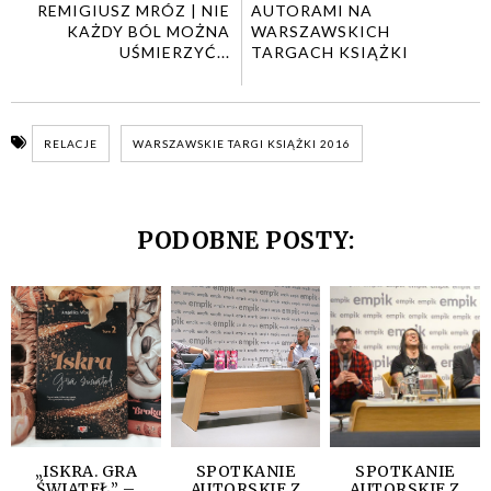
REMIGIUSZ MRÓZ | NIE
AUTORAMI NA
KAŻDY BÓL MOŻNA
WARSZAWSKICH
UŚMIERZYĆ...
TARGACH KSIĄŻKI
RELACJE
WARSZAWSKIE TARGI KSIĄŻKI 2016
PODOBNE POSTY:
„ISKRA. GRA
SPOTKANIE
SPOTKANIE
ŚWIATEŁ” –
AUTORSKIE Z
AUTORSKIE Z