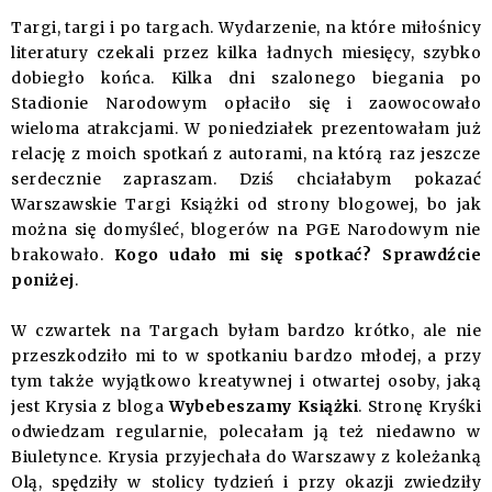
Targi, targi i po targach. Wydarzenie, na które miłośnicy
literatury czekali przez kilka ładnych miesięcy, szybko
dobiegło końca. Kilka dni szalonego biegania po
Stadionie Narodowym opłaciło się i zaowocowało
wieloma atrakcjami. W poniedziałek prezentowałam już
relację z moich spotkań z autorami, na którą raz jeszcze
serdecznie zapraszam. Dziś chciałabym pokazać
Warszawskie Targi Książki od strony blogowej, bo jak
można się domyśleć, blogerów na PGE Narodowym nie
brakowało.
Kogo udało mi się spotkać? Sprawdźcie
poniżej
.
W czwartek na Targach byłam bardzo krótko, ale nie
przeszkodziło mi to w spotkaniu bardzo młodej, a przy
tym także wyjątkowo kreatywnej i otwartej osoby, jaką
jest Krysia z bloga
Wybebeszamy Książki
. Stronę Kryśki
odwiedzam regularnie, polecałam ją też niedawno w
Biuletynce. Krysia przyjechała do Warszawy z koleżanką
Olą, spędziły w stolicy tydzień i przy okazji zwiedziły