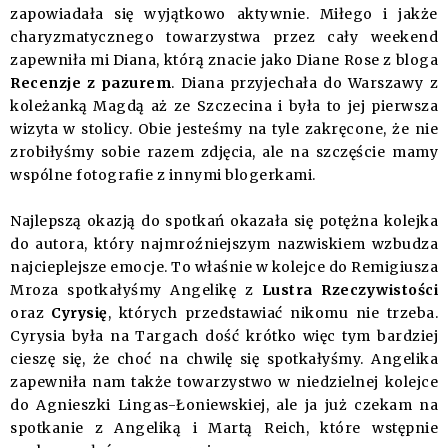
zapowiadała się wyjątkowo aktywnie. Miłego i jakże
charyzmatycznego towarzystwa przez cały weekend
zapewniła mi Diana, którą znacie jako Diane Rose z bloga
Recenzje z pazurem
. Diana przyjechała do Warszawy z
koleżanką Magdą aż ze Szczecina i była to jej pierwsza
wizyta w stolicy. Obie jesteśmy na tyle zakręcone, że nie
zrobiłyśmy sobie razem zdjęcia, ale na szczęście mamy
wspólne fotografie z innymi blogerkami.
Najlepszą okazją do spotkań okazała się potężna kolejka
do autora, który najmroźniejszym nazwiskiem wzbudza
najcieplejsze emocje. To właśnie w kolejce do Remigiusza
Mroza spotkałyśmy Angelikę z
Lustra Rzeczywistości
oraz
Cyrysię
, których przedstawiać nikomu nie trzeba.
Cyrysia była na Targach dość krótko więc tym bardziej
cieszę się, że choć na chwilę się spotkałyśmy. Angelika
zapewniła nam także towarzystwo w niedzielnej kolejce
do Agnieszki Lingas-Łoniewskiej, ale ja już czekam na
spotkanie z Angeliką i Martą Reich, które wstępnie