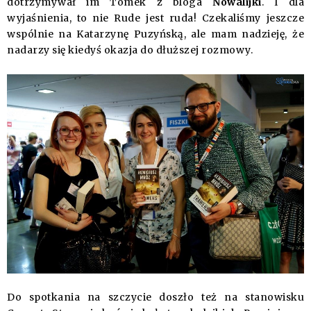
dotrzymywał im Tomek z bloga
Nowalijki
. I dla
wyjaśnienia, to nie Rude jest ruda! Czekaliśmy jeszcze
wspólnie na Katarzynę Puzyńską, ale mam nadzieję, że
nadarzy się kiedyś okazja do dłuższej rozmowy.
Do spotkania na szczycie doszło też na stanowisku