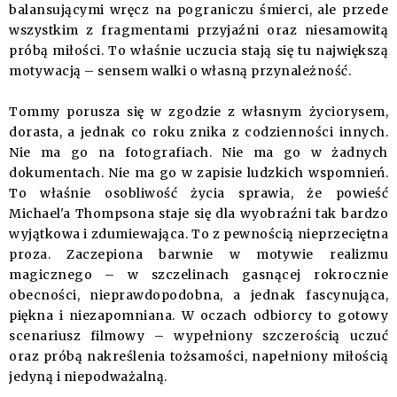
balansującymi wręcz na pograniczu śmierci, ale przede
wszystkim z fragmentami przyjaźni oraz niesamowitą
próbą miłości. To właśnie uczucia stają się tu największą
motywacją – sensem walki o własną przynależność.
Tommy porusza się w zgodzie z własnym życiorysem,
dorasta, a jednak co roku znika z codzienności innych.
Nie ma go na fotografiach. Nie ma go w żadnych
dokumentach. Nie ma go w zapisie ludzkich wspomnień.
To właśnie osobliwość życia sprawia, że powieść
Michael'a Thompsona staje się dla wyobraźni tak bardzo
wyjątkowa i zdumiewająca. To z pewnością nieprzeciętna
proza. Zaczepiona barwnie w motywie realizmu
magicznego – w szczelinach gasnącej rokrocznie
obecności, nieprawdopodobna, a jednak fascynująca,
piękna i niezapomniana. W oczach odbiorcy to gotowy
scenariusz filmowy – wypełniony szczerością uczuć
oraz próbą nakreślenia tożsamości, napełniony miłością
jedyną i niepodważalną.
_____