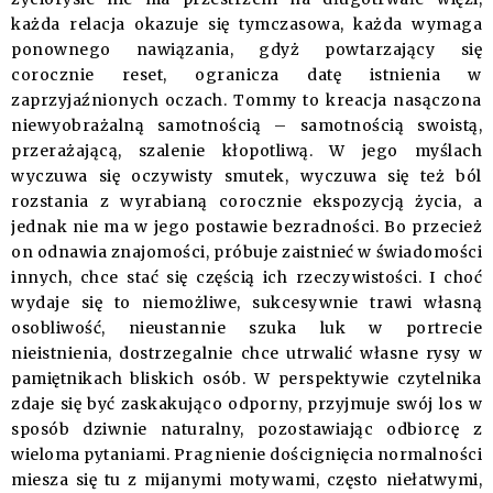
każda relacja okazuje się tymczasowa, każda wymaga
ponownego nawiązania, gdyż powtarzający się
corocznie reset, ogranicza datę istnienia w
zaprzyjaźnionych oczach. Tommy to kreacja nasączona
niewyobrażalną samotnością – samotnością swoistą,
przerażającą, szalenie kłopotliwą. W jego myślach
wyczuwa się oczywisty smutek, wyczuwa się też ból
rozstania z wyrabianą corocznie ekspozycją życia, a
jednak nie ma w jego postawie bezradności. Bo przecież
on odnawia znajomości, próbuje zaistnieć w świadomości
innych, chce stać się częścią ich rzeczywistości. I choć
wydaje się to niemożliwe, sukcesywnie trawi własną
osobliwość, nieustannie szuka luk w portrecie
nieistnienia, dostrzegalnie chce utrwalić własne rysy w
pamiętnikach bliskich osób. W perspektywie czytelnika
zdaje się być zaskakująco odporny, przyjmuje swój los w
sposób dziwnie naturalny, pozostawiając odbiorcę z
wieloma pytaniami. Pragnienie doścignięcia normalności
miesza się tu z mijanymi motywami, często niełatwymi,