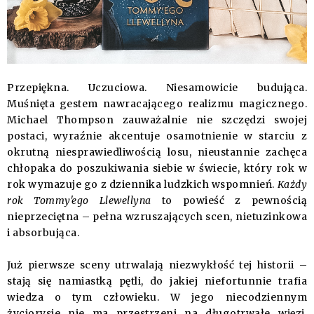
Przepiękna. Uczuciowa. Niesamowicie budująca.
Muśnięta gestem nawracającego realizmu magicznego.
Michael Thompson zauważalnie nie szczędzi swojej
postaci, wyraźnie akcentuje osamotnienie w starciu z
okrutną niesprawiedliwością losu, nieustannie zachęca
chłopaka do poszukiwania siebie w świecie, który rok w
rok wymazuje go z dziennika ludzkich wspomnień.
Każdy
rok Tommy'ego Llewellyna
to powieść z pewnością
nieprzeciętna – pełna wzruszających scen, nietuzinkowa
i absorbująca.
Już pierwsze sceny utrwalają niezwykłość tej historii –
stają się namiastką pętli, do jakiej niefortunnie trafia
wiedza o tym człowieku. W jego niecodziennym
życiorysie nie ma przestrzeni na długotrwałe więzi,