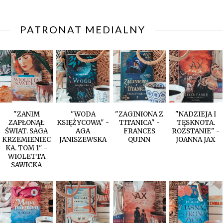
PATRONAT MEDIALNY
"ZANIM
"WODA
"ZAGINIONA Z
"NADZIEJA I
ZAPŁONĄŁ
KSIĘŻYCOWA" -
TITANICA" -
TĘSKNOTA.
ŚWIAT. SAGA
AGA
FRANCES
ROZSTANIE" -
KRZEMIENIEC
JANISZEWSKA
QUINN
JOANNA JAX
KA. TOM 1" -
WIOLETTA
SAWICKA