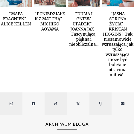
"MAPA
"PONIEDZIAŁE
"DUMA I
"JASNA
PRAGNIEŃ" -
K Z MATCHĄ" -
GNIEW.
STRONA
ALICE KELLEN
MICHIKO
UPADEK" -
ŻYCIA" -
AOYAMA
JOANNA JAX |
KRISTAN
Fascynująca,
HIGGINS | Tak
piękna i
niesamowicie
nieobliczalna...
wzruszająca, jak
tylko
wzruszająca
może być
boleśnie
utracona
miłość...
ARCHIWUM BLOGA