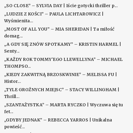
„SO CLOSE” – SYLVIA DAY | Iście gotycki thriller p...
„LUDZIE Z KOŚCI” – PAULA LICHTAROWICZ |
Wyśmienita...
„MOST OF ALL YOU” – MIA SHERIDAN | Ta miłość
domag...
„A GDY SIĘ ZNÓW SPOTKAMY” – KRISTIN HARMEL |
Senty...
„KAŻDY ROK TOMMY'EGO LLEWELLYNA” – MICHAEL
THOMPSO...
„KIEDY ZAKWITNĄ BRZOSKWINIE” – MELISSA FU |
Histor...
„TYLE GROŹNYCH MIEJSC” – STACY WILLINGHAM |
Thrill...
„SZANTAŻYSTKA” – MARTA RYCZKO | Wyczuwa się tu
fet...
„GDYBY JEDNAK” – REBECCA YARROS | Unikalna
powieść...