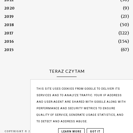
(9)
2020
(23)
2019
(50)
2018
(122)
2017
(154)
2016
(67)
2015
TERAZ CZYTAM
THIS SITE USES COOKIES FROM GOOGLE TO DELIVER ITS
SERVICES AND TO ANALYZE TRAFFIC. YOUR IP ADDRESS
WYŚWIETLENIA
AND USER-AGENT ARE SHARED WITH GOOGLE ALONG WITH
PERFORMANCE AND SECURITY METRICS TO ENSURE
1,206,598
QUALITY OF SERVICE, GENERATE USAGE STATISTICS, AND
TO DETECT AND ADDRESS ABUSE.
LEARN MORE
GOT IT
COPYRIGHT © 2016
MOZAIKA LITERACKA
,
BLOG DESIGN: