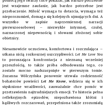
pomocą jego twarzy chce pokazać, jak bardzo potrzebne
jest wzajemne zaufanie, jak bardzo potrzebne jest
przebaczenie. Miłość wymaga tu dotarcia, wymaga też
nieporozumień, domaga się kolejnych ujmujących dni. A
wszystko w zapisie naprzemiennej narracji
pierwszoosobowej – niezwykle intymnej, czułej,
naznaczonej niepewnością i słowami złożonej sobie
obietnicy.
Niesamowicie uczuciowa, komfortowa i rozczulająca –
utkana nicią rozkosznej uszczypliwości.
Let Me Love You
to poruszająca konfrontacja z nieznaną wcześniej
przeszłością, to także próba odbudowania tego, co
zostało mocno nadszarpnięte w pierwszym tomie.
Zuzanna Wólczyńska ponownie utrwala codzienność
bohaterów powieści
Let Me Know
, wdziera się w ich
stęsknione wrażliwości, zauważalnie chce pomóc w
przetrawieniu najtrudniejszych emocji. To historia pełna
refleksyjnych epizodów, niepozbawiona kłótni i
kąśliwych rozczarowań, przepełniona także zrozumiałą