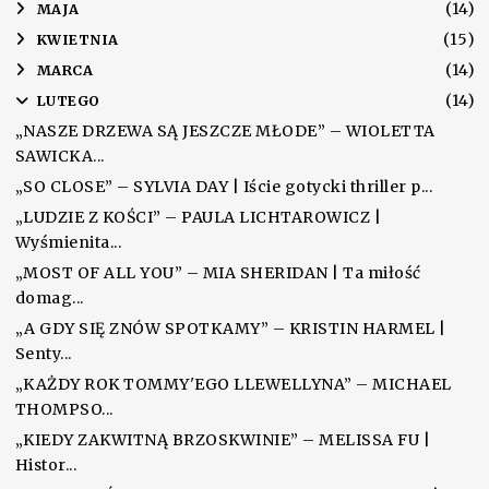
(14)
►
MAJA
(15)
►
KWIETNIA
(14)
►
MARCA
(14)
▼
LUTEGO
„NASZE DRZEWA SĄ JESZCZE MŁODE” – WIOLETTA
SAWICKA...
„SO CLOSE” – SYLVIA DAY | Iście gotycki thriller p...
„LUDZIE Z KOŚCI” – PAULA LICHTAROWICZ |
Wyśmienita...
„MOST OF ALL YOU” – MIA SHERIDAN | Ta miłość
domag...
„A GDY SIĘ ZNÓW SPOTKAMY” – KRISTIN HARMEL |
Senty...
„KAŻDY ROK TOMMY'EGO LLEWELLYNA” – MICHAEL
THOMPSO...
„KIEDY ZAKWITNĄ BRZOSKWINIE” – MELISSA FU |
Histor...