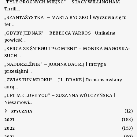
„TYLE GROŹNYCH MIEJSC” – STACY WILLINGHAM |
Thrill...
„SZANTAŻYSTKA” – MARTA RYCZKO | Wyczuwa się tu
fet...
„GDYBY JEDNAK” – REBECCA YARROS | Unikalna
powieść...
„SERCA ZE ŚNIEGU I PŁOMIENI” – MONIKA MAGOSKA-
SUCH...
„NADBRZEŻNIK” – JOANNA BAGRIJ | Intryga
przesiąkni...
„ZWIASTUN MROKU” – J.L. DRAKE | Romans owiany
aurą...
„LET ME LOVE YOU” – ZUZANNA WÓLCZYŃSKA |
Niesamowi...
(12)
►
STYCZNIA
(183)
2023
(153)
2022
(30)
2021