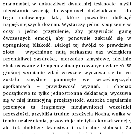
znajomości, w dokuczliwej dwuletniej tęsknocie, myśli
nieustannie wracają do wspólnych doświadczeń – do
tego cudownego lata, które pozwoliło dotknąć
najpiękniejszych doznań. Wystarczy jedno spojrzenie w
oczy i jedno przytulenie, aby przywrócić gamę
ówczesnych emocji, aby ponownie zakraść się w
upragnioną bliskość. Dialogi tej dwójki to prawdziwe
złoto – wypełnione nutą sarkazmu oaz wdziękiem
przenikliwej zazdrości, nierzadko zmysłowe, idealnie
zbalansowane z tempem zainaugurowanych zdarzeń. W
głośnej wymianie zdań wreszcie wyczuwa się to, co
zostało zmyślnie pominięte we wcześniejszych
spotkaniach – prawdziwość wyznań. I chociaż
początkowo to tylko jednostronna deklaracja, wyczuwa
się w niej intencyjną przejrzystość. Autorka regularnie
przemyca tu fragmenty nieujawnionej wcześniej
przeszłości, przybliża trudne przeżycia Noaha, wnika w
tembr uzależnienia, przywołuje nie tylko konsekwencje,
ale też dotkliwe kłamstwa i naturalne słabości. Za