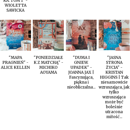
KA. TOM 1" -
WIOLETTA
SAWICKA
"MAPA
"PONIEDZIAŁE
"DUMA I
"JASNA
PRAGNIEŃ" -
K Z MATCHĄ" -
GNIEW.
STRONA
ALICE KELLEN
MICHIKO
UPADEK" -
ŻYCIA" -
AOYAMA
JOANNA JAX |
KRISTAN
Fascynująca,
HIGGINS | Tak
piękna i
niesamowicie
nieobliczalna...
wzruszająca, jak
tylko
wzruszająca
może być
boleśnie
utracona
miłość...