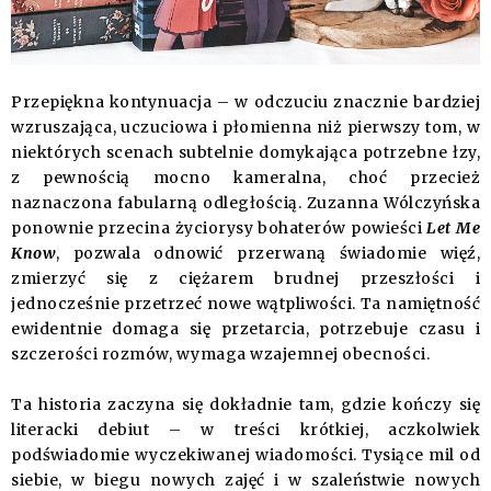
Przepiękna kontynuacja – w odczuciu znacznie bardziej
wzruszająca, uczuciowa i płomienna niż pierwszy tom, w
niektórych scenach subtelnie domykająca potrzebne łzy,
z pewnością mocno kameralna, choć przecież
naznaczona fabularną odległością. Zuzanna Wólczyńska
ponownie przecina życiorysy bohaterów powieści
Let Me
Know
, pozwala odnowić przerwaną świadomie więź,
zmierzyć się z ciężarem brudnej przeszłości i
jednocześnie przetrzeć nowe wątpliwości. Ta namiętność
ewidentnie domaga się przetarcia, potrzebuje czasu i
szczerości rozmów, wymaga wzajemnej obecności.
Ta historia zaczyna się dokładnie tam, gdzie kończy się
literacki debiut – w treści krótkiej, aczkolwiek
podświadomie wyczekiwanej wiadomości. Tysiące mil od
siebie, w biegu nowych zajęć i w szaleństwie nowych