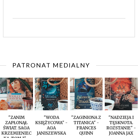
PATRONAT MEDIALNY
"ZANIM
"WODA
"ZAGINIONA Z
"NADZIEJA I
ZAPŁONĄŁ
KSIĘŻYCOWA" -
TITANICA" -
TĘSKNOTA.
ŚWIAT. SAGA
AGA
FRANCES
ROZSTANIE" -
KRZEMIENIEC
JANISZEWSKA
QUINN
JOANNA JAX