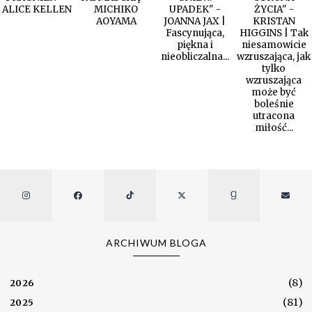
ALICE KELLEN
MICHIKO
UPADEK" -
ŻYCIA" -
AOYAMA
JOANNA JAX |
KRISTAN
Fascynująca,
HIGGINS | Tak
piękna i
niesamowicie
nieobliczalna...
wzruszająca, jak
tylko
wzruszająca
może być
boleśnie
utracona
miłość...
ARCHIWUM BLOGA
(8)
2026
(81)
2025