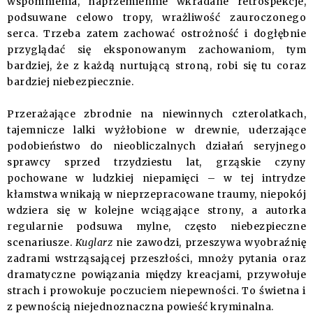
wspomnienia, naprzemiennie wkradane retrospekcje,
podsuwane celowo tropy, wrażliwość zauroczonego
serca. Trzeba zatem zachować ostrożność i dogłębnie
przyglądać się eksponowanym zachowaniom, tym
bardziej, że z każdą nurtującą stroną, robi się tu coraz
bardziej niebezpiecznie.
Przerażające zbrodnie na niewinnych czterolatkach,
tajemnicze lalki wyżłobione w drewnie, uderzające
podobieństwo do nieobliczalnych działań seryjnego
sprawcy sprzed trzydziestu lat, grząskie czyny
pochowane w ludzkiej niepamięci – w tej intrydze
kłamstwa wnikają w nieprzepracowane traumy, niepokój
wdziera się w kolejne wciągające strony, a autorka
regularnie podsuwa mylne, często niebezpieczne
scenariusze.
Kuglarz
nie zawodzi, przeszywa wyobraźnię
zadrami wstrząsającej przeszłości, mnoży pytania oraz
dramatyczne powiązania między kreacjami, przywołuje
strach i prowokuje poczuciem niepewności. To świetna i
z pewnością niejednoznaczna powieść kryminalna.