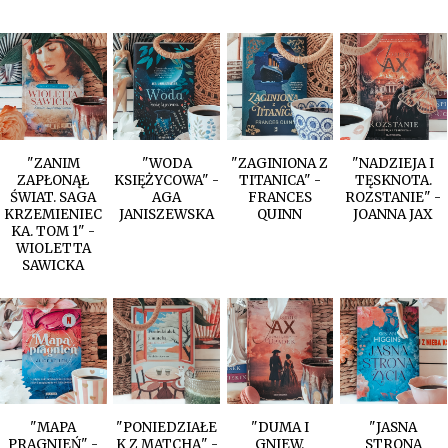
"ZANIM
"WODA
"ZAGINIONA Z
"NADZIEJA I
ZAPŁONĄŁ
KSIĘŻYCOWA" -
TITANICA" -
TĘSKNOTA.
ŚWIAT. SAGA
AGA
FRANCES
ROZSTANIE" -
KRZEMIENIEC
JANISZEWSKA
QUINN
JOANNA JAX
KA. TOM 1" -
WIOLETTA
SAWICKA
"MAPA
"PONIEDZIAŁE
"DUMA I
"JASNA
PRAGNIEŃ" -
K Z MATCHĄ" -
GNIEW.
STRONA