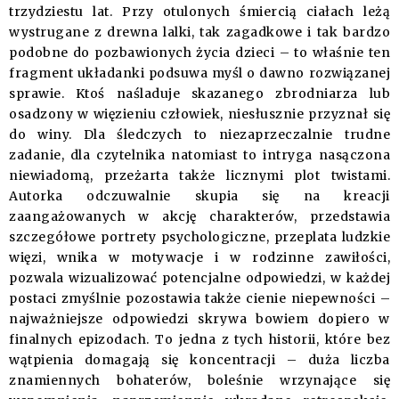
trzydziestu lat. Przy otulonych śmiercią ciałach leżą
wystrugane z drewna lalki, tak zagadkowe i tak bardzo
podobne do pozbawionych życia dzieci – to właśnie ten
fragment układanki podsuwa myśl o dawno rozwiązanej
sprawie. Ktoś naśladuje skazanego zbrodniarza lub
osadzony w więzieniu człowiek, niesłusznie przyznał się
do winy. Dla śledczych to niezaprzeczalnie trudne
zadanie, dla czytelnika natomiast to intryga nasączona
niewiadomą, przeżarta także licznymi plot twistami.
Autorka odczuwalnie skupia się na kreacji
zaangażowanych w akcję charakterów, przedstawia
szczegółowe portrety psychologiczne, przeplata ludzkie
więzi, wnika w motywacje i w rodzinne zawiłości,
pozwala wizualizować potencjalne odpowiedzi, w każdej
postaci zmyślnie pozostawia także cienie niepewności –
najważniejsze odpowiedzi skrywa bowiem dopiero w
finalnych epizodach. To jedna z tych historii, które bez
wątpienia domagają się koncentracji – duża liczba
znamiennych bohaterów, boleśnie wrzynające się