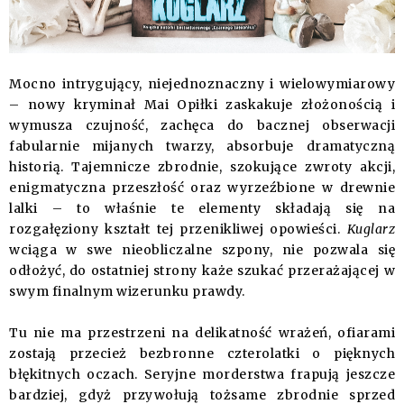
Mocno intrygujący, niejednoznaczny i wielowymiarowy
– nowy kryminał Mai Opiłki zaskakuje złożonością i
wymusza czujność, zachęca do bacznej obserwacji
fabularnie mijanych twarzy, absorbuje dramatyczną
historią. Tajemnicze zbrodnie, szokujące zwroty akcji,
enigmatyczna przeszłość oraz wyrzeźbione w drewnie
lalki – to właśnie te elementy składają się na
rozgałęziony kształt tej przenikliwej opowieści.
Kuglarz
wciąga w swe nieobliczalne szpony, nie pozwala się
odłożyć, do ostatniej strony każe szukać przerażającej w
swym finalnym wizerunku prawdy.
Tu nie ma przestrzeni na delikatność wrażeń, ofiarami
zostają przecież bezbronne czterolatki o pięknych
błękitnych oczach. Seryjne morderstwa frapują jeszcze
bardziej, gdyż przywołują tożsame zbrodnie sprzed