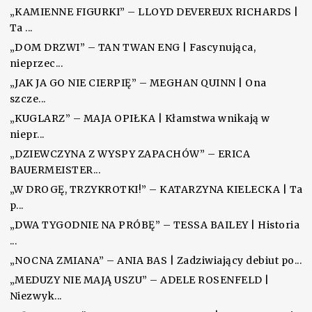
„KAMIENNE FIGURKI” – LLOYD DEVEREUX RICHARDS |
Ta ...
„DOM DRZWI” – TAN TWAN ENG | Fascynująca,
nieprzec...
„JAK JA GO NIE CIERPIĘ” – MEGHAN QUINN | Ona
szcze...
„KUGLARZ” – MAJA OPIŁKA | Kłamstwa wnikają w
niepr...
„DZIEWCZYNA Z WYSPY ZAPACHÓW” – ERICA
BAUERMEISTER...
„W DROGĘ, TRZYKROTKI!” – KATARZYNA KIELECKA | Ta
p...
„DWA TYGODNIE NA PRÓBĘ” – TESSA BAILEY | Historia
...
„NOCNA ZMIANA” – ANIA BAS | Zadziwiający debiut po...
„MEDUZY NIE MAJĄ USZU” – ADELE ROSENFELD |
Niezwyk...