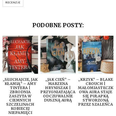
RECENZJE
PODOBNE POSTY:
„SŁUCHAJCIE, JAK
„JAK CIEŃ” –
„KRZYK” – BLAKE
KŁAMIĄ” – AMY
MARZENA
CROUCH |
TINTERA |
HRYNISZAK |
MAŁOMIASTECZK
ZBRODNIA
PRZYGNIATAJĄCA
OWA AURA STAJE
ZASZYTA W
ODCZUWALNIE
SIĘ PUŁAPKĄ
CIEMNYCH
DUSZNĄ AURĄ
STWORZONĄ
SZCZELINACH
PRZEZ SZALEŃCA
KOBIECEJ
NIEPAMIĘCI