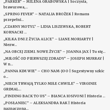
„PARKER” – MILENA GRABOWSKA | Soczysta,
brawurowa,...
„SPRING FEVER” – NATALIA BROŻEK | Romans
przepełni...
„CZARNY MOTYL” – LIDIA LISZEWSKA, ROBERT
KORNACKI ...
„KILKA DNI Z ŻYCIA ALICE” – LIANE MORIARTY |
Niezw...
„NA OBCEJ ZIEMI. NOWE ŻYCIE” – JOANNA JAX | Tu stę...
„MIŁOŚĆ OD PIERWSZEJ ZDRADY” – JOSEPH MURRAY |
W n...
„PANNA KIM WIE” – CHO NAM-JOO | Sugestywny szkic
o...
„NIECH TRWAJĄ TYLKO MIŁE CHWILE” – VIRGINIE
GRIMAL...
„FINDING BACK TO US” – BIANCA IOSIVONI | Historia ...
„POSŁANIEC” – ALEKSANDRA RAK | Historia
naznaczona...