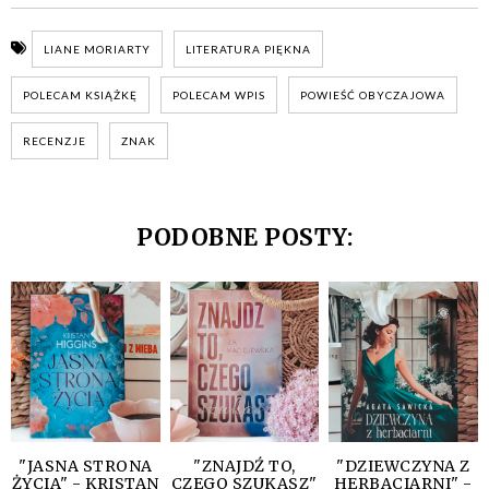
LIANE MORIARTY
LITERATURA PIĘKNA
POLECAM KSIĄŻKĘ
POLECAM WPIS
POWIEŚĆ OBYCZAJOWA
RECENZJE
ZNAK
PODOBNE POSTY:
"JASNA STRONA
"ZNAJDŹ TO,
"DZIEWCZYNA Z
ŻYCIA" - KRISTAN
CZEGO SZUKASZ"
HERBACIARNI" -