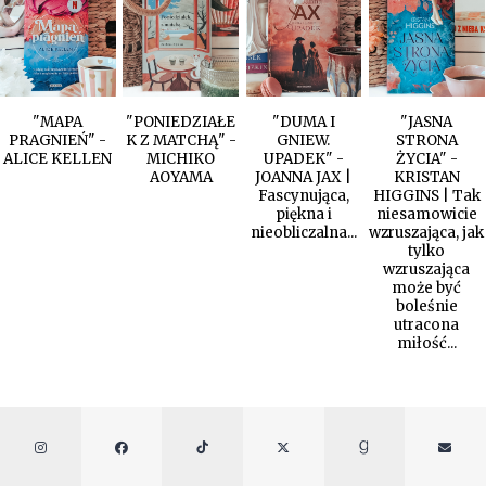
"MAPA
"PONIEDZIAŁE
"DUMA I
"JASNA
PRAGNIEŃ" -
K Z MATCHĄ" -
GNIEW.
STRONA
ALICE KELLEN
MICHIKO
UPADEK" -
ŻYCIA" -
AOYAMA
JOANNA JAX |
KRISTAN
Fascynująca,
HIGGINS | Tak
piękna i
niesamowicie
nieobliczalna...
wzruszająca, jak
tylko
wzruszająca
może być
boleśnie
utracona
miłość...