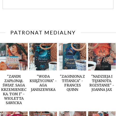
PATRONAT MEDIALNY
"ZANIM
"WODA
"ZAGINIONA Z
"NADZIEJA I
ZAPŁONĄŁ
KSIĘŻYCOWA" -
TITANICA" -
TĘSKNOTA.
ŚWIAT. SAGA
AGA
FRANCES
ROZSTANIE" -
KRZEMIENIEC
JANISZEWSKA
QUINN
JOANNA JAX
KA. TOM 1" -
WIOLETTA
SAWICKA