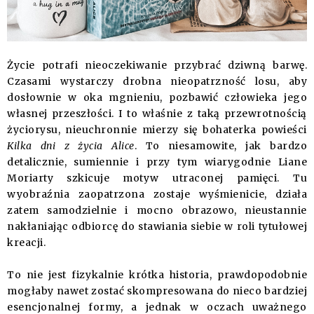
Życie potrafi nieoczekiwanie przybrać dziwną barwę.
Czasami wystarczy drobna nieopatrzność losu, aby
dosłownie w oka mgnieniu, pozbawić człowieka jego
własnej przeszłości. I to właśnie z taką przewrotnością
życiorysu, nieuchronnie mierzy się bohaterka powieści
Kilka dni z życia Alice
. To niesamowite, jak bardzo
detalicznie, sumiennie i przy tym wiarygodnie Liane
Moriarty szkicuje motyw utraconej pamięci. Tu
wyobraźnia zaopatrzona zostaje wyśmienicie, działa
zatem samodzielnie i mocno obrazowo, nieustannie
nakłaniając odbiorcę do stawiania siebie w roli tytułowej
kreacji.
To nie jest fizykalnie krótka historia, prawdopodobnie
mogłaby nawet zostać skompresowana do nieco bardziej
esencjonalnej formy, a jednak w oczach uważnego