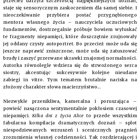
przecież darzyła szczerością najpiękniejszych doznań,
staje się sensorycznym zaskoczeniem dla samej siebie. I
nieoczekiwanie przybiera postać przygnębionego
mentora własnego życia – nauczyciela uczuciowych
fundamentów, dostrzegalnie próbuje bowiem wyłuskać
te fragmenty niepamięci, które doszczętnie zrujnowały
jej oddany czysty autoportret. Bo przecież może uda się
jeszcze naprawić zniszczone, może uda się zatuszować
brudy i zaszyć przerwane skrawki znajomej normalności.
Autorka równolegle wdziera się do strwożonego serca
siostry, akcentując sukcesywnie kolejne nieudane
zabiegi in vitro. Tym tematem brutalnie naciska na
złożony charakter słowa macierzyństwo...
Niezwykle przenikliwa, kameralna i poruszająca –
powieść nasączona sentymentalnie pokłosiem czasowej
niepamięci.
Kilka dni z życia Alice
to przede wszystkim
fabularna kompilacja dramatycznych doznań – splot
niespodziewanych wzruszeń i scenicznych pragnień
zrozumienia własnej codzienności. Tak rozdzierającej i