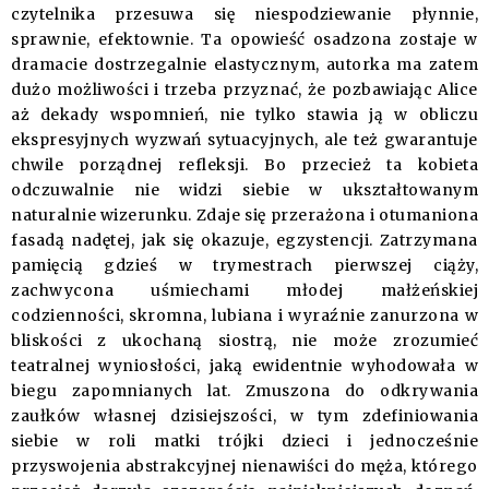
czytelnika przesuwa się niespodziewanie płynnie,
sprawnie, efektownie. Ta opowieść osadzona zostaje w
dramacie dostrzegalnie elastycznym, autorka ma zatem
dużo możliwości i trzeba przyznać, że pozbawiając Alice
aż dekady wspomnień, nie tylko stawia ją w obliczu
ekspresyjnych wyzwań sytuacyjnych, ale też gwarantuje
chwile porządnej refleksji. Bo przecież ta kobieta
odczuwalnie nie widzi siebie w ukształtowanym
naturalnie wizerunku. Zdaje się przerażona i otumaniona
fasadą nadętej, jak się okazuje, egzystencji. Zatrzymana
pamięcią gdzieś w trymestrach pierwszej ciąży,
zachwycona uśmiechami młodej małżeńskiej
codzienności, skromna, lubiana i wyraźnie zanurzona w
bliskości z ukochaną siostrą, nie może zrozumieć
teatralnej wyniosłości, jaką ewidentnie wyhodowała w
biegu zapomnianych lat. Zmuszona do odkrywania
zaułków własnej dzisiejszości, w tym zdefiniowania
siebie w roli matki trójki dzieci i jednocześnie
przyswojenia abstrakcyjnej nienawiści do męża, którego