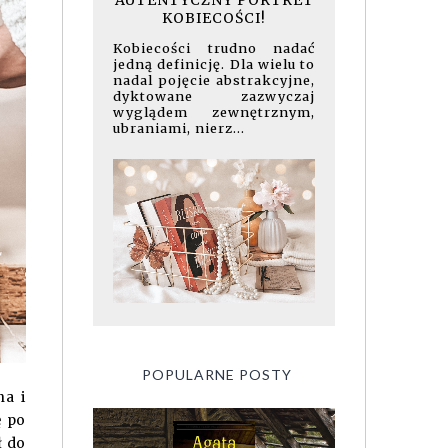
AUTENTYCZNY PORTRET
KOBIECOŚCI!
Kobiecości trudno nadać
jedną definicję. Dla wielu to
nadal pojęcie abstrakcyjne,
dyktowane zazwyczaj
wyglądem zewnętrznym,
ubraniami, nierz...
POPULARNE POSTY
na i
ę po
ł do