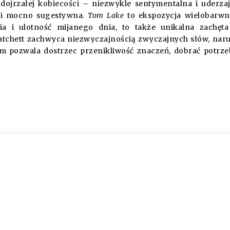
dojrzałej kobiecości – niezwykle sentymentalna i uderza
a i mocno sugestywna.
Tom Lake
to ekspozycja wielobarw
ia i ulotność mijanego dnia, to także unikalna zachęt
atchett zachwyca niezwyczajnością zwyczajnych słów, nar
tem pozwala dostrzec przenikliwość znaczeń, dobrać potrz