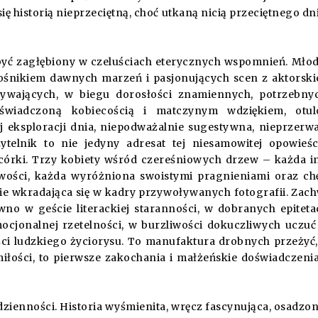
ię historią nieprzeciętną, choć utkaną nicią przeciętnego dn
ię być zagłębiony w czeluściach eterycznych wspomnień. Mło
nośnikiem dawnych marzeń i pasjonujących scen z aktorsk
rywających, w biegu dorosłości znamiennych, potrzebny
świadczoną kobiecością i matczynym wdziękiem, otul
j eksploracji dnia, niepodważalnie sugestywna, nieprzerw
elnik to nie jedyny adresat tej niesamowitej opowieś
córki. Trzy kobiety wśród czereśniowych drzew – każda i
wości, każda wyróżniona swoistymi pragnieniami oraz ch
ie wkradająca się w kadry przywoływanych fotografii. Zac
o w geście literackiej staranności, w dobranych epiteta
mocjonalnej rzetelności, w burzliwości dokuczliwych uczuć
ci ludzkiego życiorysu. To manufaktura drobnych przeżyć,
iłości, to pierwsze zakochania i małżeńskie doświadczenia
zienności. Historia wyśmienita, wręcz fascynująca, osadzo