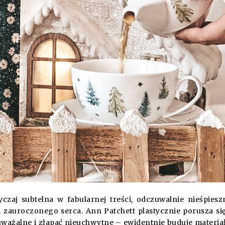
zaj subtelna w fabularnej treści, odczuwalnie nieśpiesz
 zauroczonego serca. Ann Patchett plastycznie porusza si
ważalne i złapać nieuchwytne – ewidentnie buduje materia