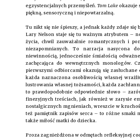
egzystencjalnych przemyśleń.
Tom Lake
okazuje s
piękną, sensoryczną i niepowtarzalną.
Tu nikt się nie śpieszy, a jednak każdy zdaje s
Lary Nelson staje się tu ważnym atrybutem – 
życia, chwil zauważalnie romantycznych i po
niezapomnianych. To narracja nasycona do
niewinnością, jednocześnie śmiałością odważne
zachęcająca do wewnętrznych monologów. Czyt
pierwszymi odbiorcami okazują się zasłuchane 
każda naznaczona osobliwością własnej wrażli
lustrowania własnej tożsamości, każda zachłann
to prawdopodobnie odpowiednie słowo – zarówn
finezyjnych treściach, jak również w zarysie e
nostalgicznych mgnieniach, wreszcie w kruchoś
też pamiętnik zapisów serca – to różne smaki m
także miłość matki do dziecka.
Proza zagnieżdżona w odmętach refleksyjnej cod