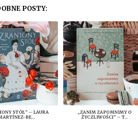
OBNE POSTY:
IONY STÓŁ” – LAURA
„ZANIM ZAPOMNIMY O
MARTÍNEZ-BE...
ŻYCZLIWOŚCI” – T...