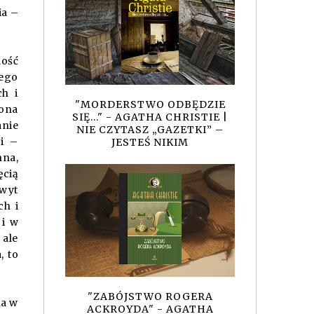
ia –
dość
iego
ch i
"MORDERSTWO ODBĘDZIE
ona
SIĘ..." - AGATHA CHRISTIE |
anie
NIE CZYTASZ „GAZETKI” –
ci –
JESTEŚ NIKIM
nna,
ęcią
hwyt
ch i
 i w
 ale
, to
"ZABÓJSTWO ROGERA
na w
ACKROYDA" - AGATHA