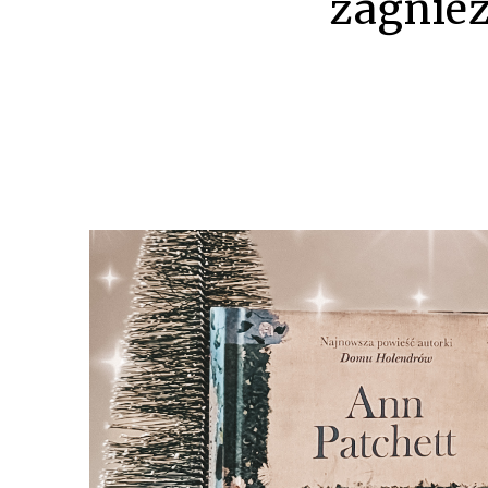
zagnież