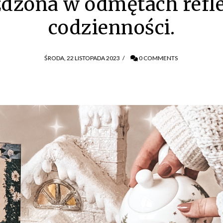
dżona w odmętach refl
codzienności.
ŚRODA, 22 LISTOPADA 2023
/
0 COMMENTS