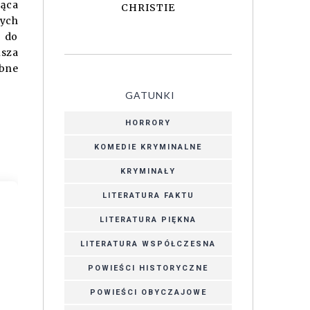
jąca
CHRISTIE
nych
a do
usza
ebne
GATUNKI
HORRORY
KOMEDIE KRYMINALNE
KRYMINAŁY
LITERATURA FAKTU
LITERATURA PIĘKNA
LITERATURA WSPÓŁCZESNA
POWIEŚCI HISTORYCZNE
POWIEŚCI OBYCZAJOWE