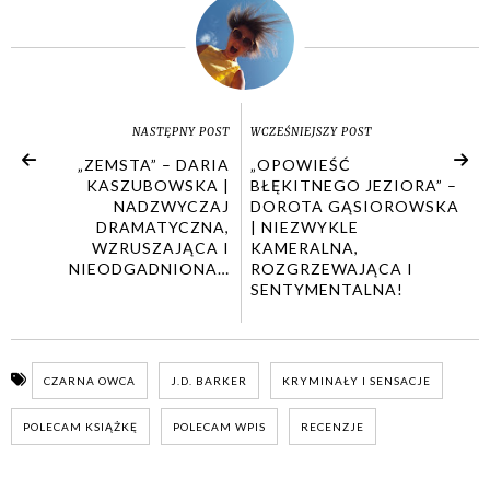
NASTĘPNY POST
WCZEŚNIEJSZY POST
„ZEMSTA” – DARIA
„OPOWIEŚĆ
KASZUBOWSKA |
BŁĘKITNEGO JEZIORA” –
NADZWYCZAJ
DOROTA GĄSIOROWSKA
DRAMATYCZNA,
| NIEZWYKLE
WZRUSZAJĄCA I
KAMERALNA,
NIEODGADNIONA…
ROZGRZEWAJĄCA I
SENTYMENTALNA!
CZARNA OWCA
J.D. BARKER
KRYMINAŁY I SENSACJE
POLECAM KSIĄŻKĘ
POLECAM WPIS
RECENZJE