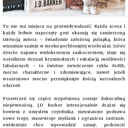
Tu nie ma miejsca na przewidywalność. Każda scena i
każdy ledwie napoczęty gest okazują się zamierzoną
intencją autora – świadomie założoną pułapką, która
wizualnie szaleje w mroku pochłoniętej wyobraźni.
Szóste
dziecko
napawa wielokrotnym zaskoczeniem, staje się
nośnikiem doznań kryminalnych i eskalacją możliwości
fabularnych – to świetne zwieńczenie cyklu #4MK,
mocno charakterne i zdumiewające, nawet jeżeli
wrażeniowo mocno przesiąknięte ilością surrealnych
zdarzeń.
Przestrzeń tej części wypełniona zostaje dokuczliwą
niepewnością. J.D. Barker intencjonalnie drażni się
bowiem z umysłem czytelnika, nieustannie podsuwa
nowe tropy, manewruje myślami i ogranicza zaufanie,
ewidentnie chce wprowadzić zamęt, podrzucić