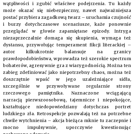
wątpliwości i zgubić właściwe podejrzenia. Tu każdy
może okazać się niebezpieczny, nawet najważniejsza
postać przybiera zagadkową twarz – uruchamia czujność
i burzy dotychczasowe scenariusze, każe ponownie
przeglądać w głowie zapamiętane epizody. Intryga
niezaprzeczalnie domaga się skupienia, wymaga też
dystansu, przywołując temperament fikcji literackiej –
autor kilkukrotnie balansuje na granicy
prawdopodobieństwa, wprowadza też szerokie spectrum
bohaterów, agresywnie gra z wiarygodnością. Można ten
zabieg zdefiniować jako niepotrzebny chaos, można też
doszczętnie wpaść w jego uzależniające sidła,
szczególnie w przywoływane regularnie strony
rzeczowego pamiętnika. Naznaczone wciągającą
narracją pierwszoosobową, tajemnicze i niepokojące,
kształtujące niedopowiedziany dotychczas portret
ludzkiego zła. Retrospekcje pozwalają też na potrzebne
chwile wytchnienia – akcja bieżąca mknie tu zaczepnie i
mocno impulsywnie, uporczywie kwestionując