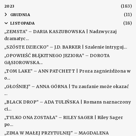
(183)
2023
(11)
►
GRUDNIA
(18)
▼
LISTOPADA
„ZEMSTA” – DARIA KASZUBOWSKA | Nadzwyczaj
dramatyc...
„SZÓSTE DZIECKO” – J.D. BARKER | Szalenie intryguj...
„OPOWIEŚĆ BŁĘKITNEGO JEZIORA” – DOROTA
GĄSIOROWSKA...
„TOM LAKE” – ANN PATCHETT | Proza zagnieżdżona w
o...
„GŁOŚNIEJ” – ANNA GÓRNA | Tu zaufanie może okazać
...
„BLACK DROP” – ADA TULIŃSKA | Romans naznaczony
ci...
„TYLKO ONA ZOSTAŁA” – RILEY SAGER | Riley Sager
po...
„ZIMA W MAŁEJ PRZYTULNEJ" – MAGDALENA