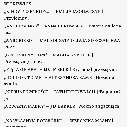
WITKIEWICZ |...
„NIGDY PRZENIGDY…” – EMILIA JACHIMCZYK |
Przyjemny...
„ANGEL WINGS” – ANNA PUROWSKA | Historia otulona
m...
„WYROBISKO” – MAŁGORZATA OLIWIA SOBCZAK, EWA
PRZYD...
„GRUDNIOWY DOM” – MAGDA KNEDLER |
Przesiąknięta me...
„PIĄTA OFIARA” – J.D. BARKER | Kryminał przesiąkni...
„HOLD ON TO ME” – ALEKSANDRA RAMS | Niesiona
symfo...
„KIERUNEK MIŁOŚĆ” – CATHERINE WALSH | Ta podróż
pr...
„CZWARTA MAŁPA” – J.D. BARKER | Mocno angażująca,
...
„NA WŁASNYM PODWÓRKU” – WERONIKA MASNY |