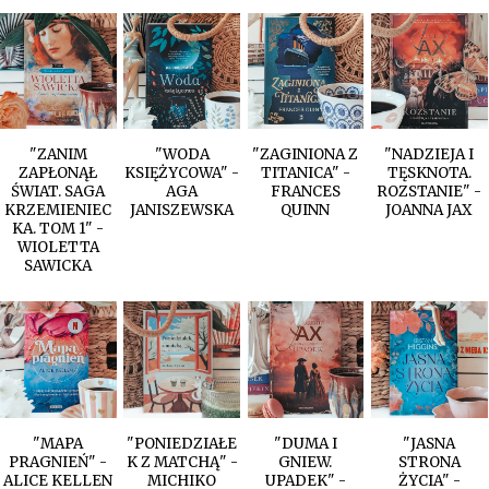
"ZANIM
"WODA
"ZAGINIONA Z
"NADZIEJA I
ZAPŁONĄŁ
KSIĘŻYCOWA" -
TITANICA" -
TĘSKNOTA.
ŚWIAT. SAGA
AGA
FRANCES
ROZSTANIE" -
KRZEMIENIEC
JANISZEWSKA
QUINN
JOANNA JAX
KA. TOM 1" -
WIOLETTA
SAWICKA
"MAPA
"PONIEDZIAŁE
"DUMA I
"JASNA
PRAGNIEŃ" -
K Z MATCHĄ" -
GNIEW.
STRONA
ALICE KELLEN
MICHIKO
UPADEK" -
ŻYCIA" -