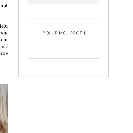
inał
ielu
POLUB MÓJ PROFIL
brym
azem
 iść
erze