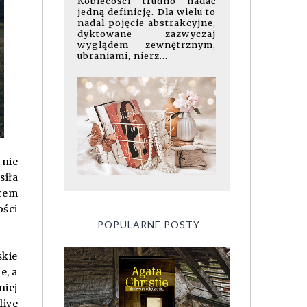
Kobiecości trudno nadać
jedną definicję. Dla wielu to
nadal pojęcie abstrakcyjne,
dyktowane zazwyczaj
wyglądem zewnętrznym,
ubraniami, nierz...
 nie
siła
jcem
ości
POPULARNE POSTY
skie
e, a
niej
live