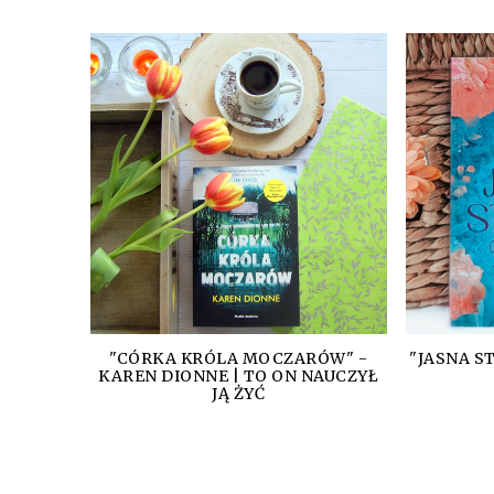
"CÓRKA KRÓLA MOCZARÓW" -
"JASNA S
KAREN DIONNE | TO ON NAUCZYŁ
JĄ ŻYĆ