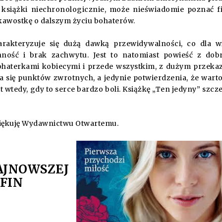
a książki niechronologicznie, może nieświadomie poznać f
iekawostkę o dalszym życiu bohaterów.
arakteryzuje się dużą dawką przewidywalności, co dla w
ność i brak zachwytu. Jest to natomiast powieść z do
haterkami kobiecymi i przede wszystkim, z dużym przek
a się punktów zwrotnych, a jedynie potwierdzenia, że warto
 wtedy, gdy to serce bardzo boli. Książkę „Ten jedyny” szcz
iękuję
Wydawnictwu Otwartemu
.
AJNOWSZEJ
FFIN