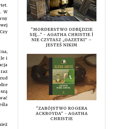
tet.
e. W
awny
owej
"MORDERSTWO ODBĘDZIE
 Czy
SIĘ..." - AGATHA CHRISTIE |
NIE CZYTASZ „GAZETKI” –
JESTEŚ NIKIM
zna,
le i
acja
 raz
trud
odze
ższą
ować
eśla
"ZABÓJSTWO ROGERA
ACKROYDA" - AGATHA
CHRISTIE
nież