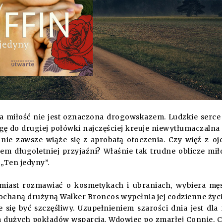
wa miłość nie jest oznaczona drogowskazem. Ludzkie serce
ę do drugiej połówki najczęściej kreuje niewytłumaczalna 
i nie zawsze wiąże się z aprobatą otoczenia. Czy więź z o
em długoletniej przyjaźni? Właśnie tak trudne oblicze mił
 „Ten jedyny”.
amiast rozmawiać o kosmetykach i ubraniach, wybiera mę
ochaną drużyną Walker Broncos wypełnia jej codzienne życi
się być szczęśliwy. Uzupełnieniem szarości dnia jest dla 
 dużych pokładów wsparcia. Wdowiec po zmarłej Connie, C