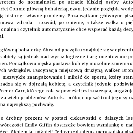
rotem do normalności po utracie bliskiej osoby. Auto
rłej Connie główną bohaterką, czym jedynie pogłębia wodę
oją historię i własne problemy. Poza wątkami głównymi pis
omowa, zdrada i rozwód, poronienie, a także walka o pi
onalna i czytelnik automatycznie chce wspierać każdą decy
ał.
 główną bohaterkę. Shea od początku znajduje się w epicen
 kobiety są jednak nad wyraz logiczne i argumentowane p
 ogień. Początkowo męska postawa kobiety mozolnie zmienia s
snych wdzięków. Fascynacja miejscową drużyną Walker Bro
la niezwykłe zaangażowanie i miłość do sportu, który sta
radza się w dojrzałą kobietę, a czytelnik jedynie podziwia
rener Carr, którego rola w powieści jest znacząca, angażuje
za wielu problemów. Autorka próbuje opisać trud jego sytua
ą na największą pochwałę.
je drobny prezent w postaci ciekawostki o dalszych lo
 twórczości Emily Giffin dostrzeże bowiem wzmiankę o m
żce „Siedem lat później”. Jednym zdaniem amerykańska pis