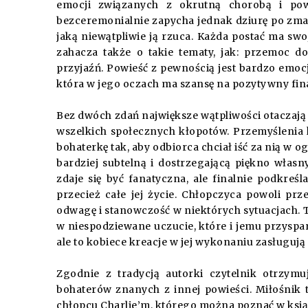
emocji związanych z okrutną chorobą i pow
bezceremonialnie zapycha jednak dziurę po zma
jaką niewątpliwie ją rzuca. Każda postać ma sw
zahacza także o takie tematy, jak: przemoc d
przyjaźń. Powieść z pewnością jest bardzo emocj
która w jego oczach ma szansę na pozytywny fin
Bez dwóch zdań największe wątpliwości otaczają
wszelkich społecznych kłopotów. Przemyślenia
bohaterkę tak, aby odbiorca chciał iść za nią w
bardziej subtelną i dostrzegającą piękno wła
zdaje się być fanatyczna, ale finalnie podkreś
przecież całe jej życie. Chłopczyca powoli prze
odwagę i stanowczość w niektórych sytuacjach. T
w niespodziewane uczucie, które i jemu przyspar
ale to kobiece kreacje w jej wykonaniu zasługuj
Zgodnie z tradycją autorki czytelnik otrzymu
bohaterów znanych z innej powieści. Miłośnik
chłopcu Charlie’m, którego można poznać w ksią