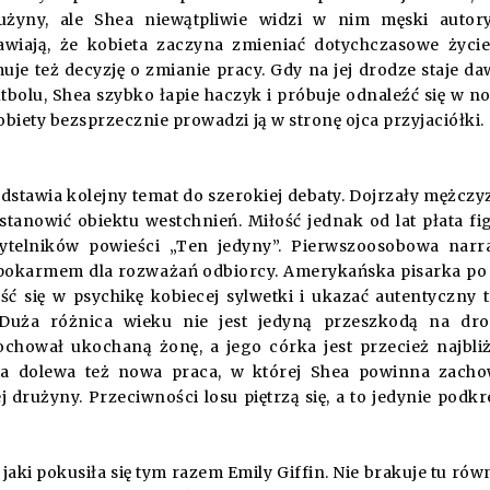
użyny, ale Shea niewątpliwie widzi w nim męski autory
wiają, że kobieta zaczyna zmieniać dotychczasowe życi
muje też decyzję o zmianie pracy. Gdy na jej drodze staje d
bolu, Shea szybko łapie haczyk i próbuje odnaleźć się w n
kobiety bezsprzecznie prowadzi ją w stronę ojca przyjaciółki.
dstawia kolejny temat do szerokiej debaty. Dojrzały mężczy
anowić obiektu westchnień. Miłość jednak od lat płata fig
ytelników powieści „Ten jedyny”. Pierwszoosobowa narr
że pokarmem dla rozważań odbiorcy. Amerykańska pisarka po
ść się w psychikę kobiecej sylwetki i ukazać autentyczny 
. Duża różnica wieku nie jest jedyną przeszkodą na dr
chował ukochaną żonę, a jego córka jest przecież najbli
nia dolewa też nowa praca, w której Shea powinna zach
użyny. Przeciwności losu piętrzą się, a to jedynie podkr
 jaki pokusiła się tym razem Emily Giffin. Nie brakuje tu rów