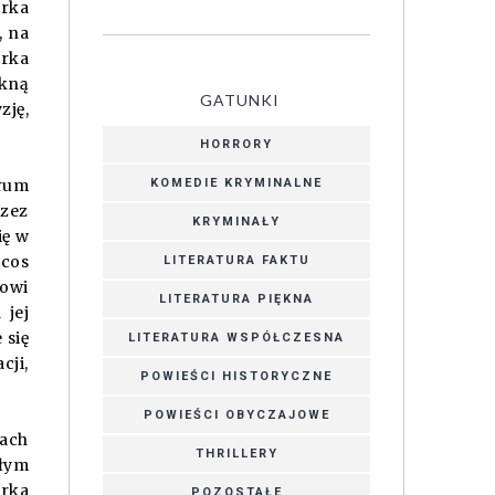
rka
, na
arka
ękną
GATUNKI
zję,
HORRORY
KOMEDIE KRYMINALNE
trum
rzez
KRYMINAŁY
ię w
ncos
LITERATURA FAKTU
nowi
LITERATURA PIĘKNA
 jej
 się
LITERATURA WSPÓŁCZESNA
cji,
POWIEŚCI HISTORYCZNE
POWIEŚCI OBYCZAJOWE
sach
THRILLERY
ałym
arka
POZOSTAŁE