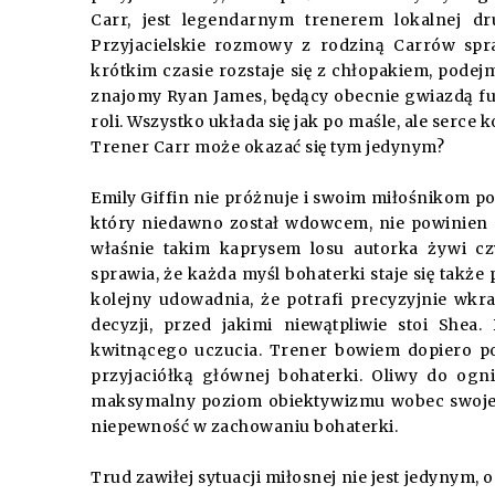
Carr, jest legendarnym trenerem lokalnej dr
Przyjacielskie rozmowy z rodziną Carrów spra
krótkim czasie rozstaje się z chłopakiem, podej
znajomy Ryan James, będący obecnie gwiazdą fut
roli. Wszystko układa się jak po maśle, ale serce 
Trener Carr może okazać się tym jedynym?
Emily Giffin nie próżnuje i swoim miłośnikom po
który niedawno został wdowcem, nie powinien st
właśnie takim kaprysem losu autorka żywi cz
sprawia, że każda myśl bohaterki staje się tak
kolejny udowadnia, że potrafi precyzyjnie wkra
decyzji, przed jakimi niewątpliwie stoi Shea
kwitnącego uczucia. Trener bowiem dopiero po
przyjaciółką głównej bohaterki. Oliwy do og
maksymalny poziom obiektywizmu wobec swojej dr
niepewność w zachowaniu bohaterki.
Trud zawiłej sytuacji miłosnej nie jest jedynym, o