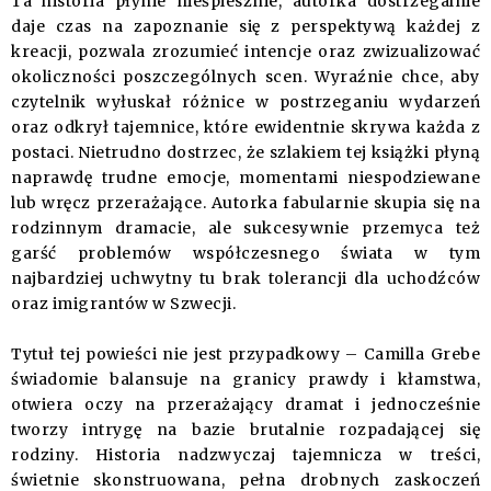
Ta historia płynie nieśpiesznie, autorka dostrzegalnie
daje czas na zapoznanie się z perspektywą każdej z
kreacji, pozwala zrozumieć intencje oraz zwizualizować
okoliczności poszczególnych scen. Wyraźnie chce, aby
czytelnik wyłuskał różnice w postrzeganiu wydarzeń
oraz odkrył tajemnice, które ewidentnie skrywa każda z
postaci. Nietrudno dostrzec, że szlakiem tej książki płyną
naprawdę trudne emocje, momentami niespodziewane
lub wręcz przerażające. Autorka fabularnie skupia się na
rodzinnym dramacie, ale sukcesywnie przemyca też
garść problemów współczesnego świata w tym
najbardziej uchwytny tu brak tolerancji dla uchodźców
oraz imigrantów w Szwecji.
Tytuł tej powieści nie jest przypadkowy – Camilla Grebe
świadomie balansuje na granicy prawdy i kłamstwa,
otwiera oczy na przerażający dramat i jednocześnie
tworzy intrygę na bazie brutalnie rozpadającej się
rodziny. Historia nadzwyczaj tajemnicza w treści,
świetnie skonstruowana, pełna drobnych zaskoczeń