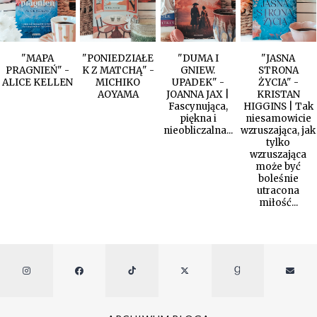
"MAPA
"PONIEDZIAŁE
"DUMA I
"JASNA
PRAGNIEŃ" -
K Z MATCHĄ" -
GNIEW.
STRONA
ALICE KELLEN
MICHIKO
UPADEK" -
ŻYCIA" -
AOYAMA
JOANNA JAX |
KRISTAN
Fascynująca,
HIGGINS | Tak
piękna i
niesamowicie
nieobliczalna...
wzruszająca, jak
tylko
wzruszająca
może być
boleśnie
utracona
miłość...