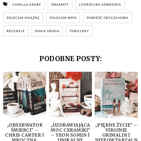
CAMILLA GREBE
DRAMATY
LITERATURA SZWEDZKA
POLECAM KSIĄŻKĘ
POLECAM WPIS
POWIEŚĆ OBYCZAJOWA
RECENZJE
SONIA DRAGA
THRILLERY
PODOBNE POSTY:
„OBSERWATOR
„UZDRAWIAJĄCA
„PIĘKNE ŻYCIE” –
ŚMIERCI” –
MOC CERAMIKI”
VIRGINIE
CHRIS CARTER |
– YEON SOMIN |
GRIMALDI |
MROCZNA,
UNIKALNY
NIEPOWTARZALN