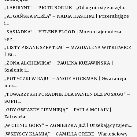
„LABIRYNT” – PIOTR BORLIK | „Od ognia się zaczęło...
„AFGAŃSKA PERŁA” – NADIA HASHIMI | Przerażające
i...
„SĄSIADKA” – HELENE FLOOD | Mocno tajemnicza,
spe...
„LISTY PISANE SZEPTEM” – MAGDALENA WITKIEWICZ
| Fa...
„ŻONA ALCHEMIKA” – PAULINA KUZAWIŃSKA |
Szalenie i...
„POTYCZKI W RAJU” – ANGIE HOCKMAN | Gwarancja
niez...
„TOWARZYSKI PORADNIK DLA PANIEN BEZ POSAGU” –
SOPH...
„GDY GWIAZDY CIEMNIEJĄ” – PAULA MCLAIN |
Zatrważaj...
„W CIENIU GÓRY” – AGNIESZKA JEŻ | Urzekający tajem...
„WSZYSCY KŁAMIĄ” – CAMILLA GREBE | Wartościowy