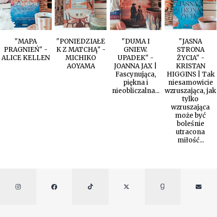
"MAPA
"PONIEDZIAŁE
"DUMA I
"JASNA
PRAGNIEŃ" -
K Z MATCHĄ" -
GNIEW.
STRONA
ALICE KELLEN
MICHIKO
UPADEK" -
ŻYCIA" -
AOYAMA
JOANNA JAX |
KRISTAN
Fascynująca,
HIGGINS | Tak
piękna i
niesamowicie
nieobliczalna...
wzruszająca, jak
tylko
wzruszająca
może być
boleśnie
utracona
miłość...