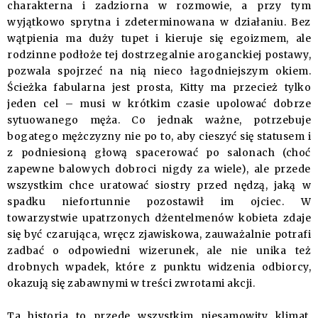
charakterna i zadziorna w rozmowie, a przy tym
wyjątkowo sprytna i zdeterminowana w działaniu. Bez
wątpienia ma duży tupet i kieruje się egoizmem, ale
rodzinne podłoże tej dostrzegalnie aroganckiej postawy,
pozwala spojrzeć na nią nieco łagodniejszym okiem.
Ścieżka fabularna jest prosta, Kitty ma przecież tylko
jeden cel – musi w krótkim czasie upolować dobrze
sytuowanego męża. Co jednak ważne, potrzebuje
bogatego mężczyzny nie po to, aby cieszyć się statusem i
z podniesioną głową spacerować po salonach (choć
zapewne balowych dobroci nigdy za wiele), ale przede
wszystkim chce uratować siostry przed nędzą, jaką w
spadku niefortunnie pozostawił im ojciec. W
towarzystwie upatrzonych dżentelmenów kobieta zdaje
się być czarująca, wręcz zjawiskowa, zauważalnie potrafi
zadbać o odpowiedni wizerunek, ale nie unika też
drobnych wpadek, które z punktu widzenia odbiorcy,
okazują się zabawnymi w treści zwrotami akcji.
Ta historia to przede wszystkim niesamowity klimat.