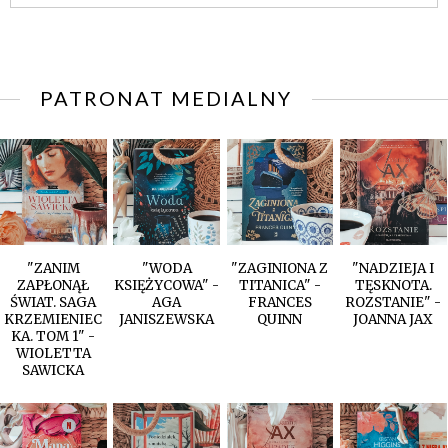
PATRONAT MEDIALNY
"ZANIM
"WODA
"ZAGINIONA Z
"NADZIEJA I
ZAPŁONĄŁ
KSIĘŻYCOWA" -
TITANICA" -
TĘSKNOTA.
ŚWIAT. SAGA
AGA
FRANCES
ROZSTANIE" -
KRZEMIENIEC
JANISZEWSKA
QUINN
JOANNA JAX
KA. TOM 1" -
WIOLETTA
SAWICKA