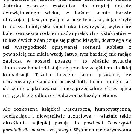
Autorka zaprasza czytelnika do drugiej dekady
dziewiętnastego wieku, w każdej scenie barwie
obrazując, jak wymagające, a przy tym fascynujące były
to czasy. Londyńska śmietanka towarzyska, wytworne
bale i ówczesna codzienność angielskich arystokratów –
tu bez dwóch zdań czuje się piękno klasyki, dostrzega się
też wiarygodność opisywanej scenerii. Kobieta z
pewnością nie miała wtedy łatwo, tym bardziej nie mając
zaplecza w postaci posagu – to właśnie sytuacja
finansowa bohaterki staje się przecież zalążkiem słodkiej
konspiracji. Trzeba bowiem jasno przyznać, że
opracowany detalicznie pomysł Kitty to nic innego, jak
skrzętnie zaplanowana i niezaprzeczalnie ekscytująca
intryga, którą odbiorca podziwia na każdym etapie.
Ale rozkoszna książka! Przeurocza, humorystyczna,
pociągająca i niewątpliwie uczuciowa – właśnie takie
określenia najlepiej pasują do powieści
Towarzyski
poradnik dla panien bez posagu
. Wyśmienicie zarysowana