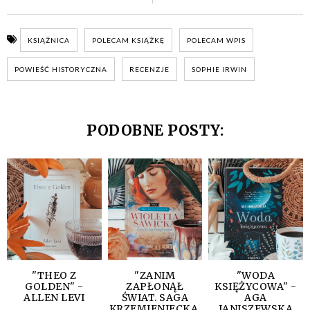
KSIĄŻNICA
POLECAM KSIĄŻKĘ
POLECAM WPIS
POWIEŚĆ HISTORYCZNA
RECENZJE
SOPHIE IRWIN
PODOBNE POSTY:
"THEO Z
"ZANIM
"WODA
GOLDEN" -
ZAPŁONĄŁ
KSIĘŻYCOWA" -
ALLEN LEVI
ŚWIAT. SAGA
AGA
KRZEMIENIECKA.
JANISZEWSKA