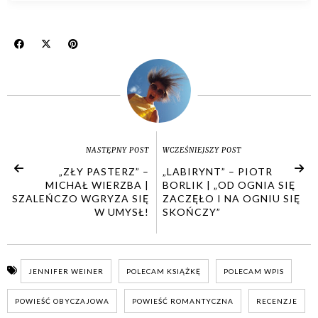
NASTĘPNY POST
WCZEŚNIEJSZY POST
„ZŁY PASTERZ” –
„LABIRYNT” – PIOTR
MICHAŁ WIERZBA |
BORLIK | „OD OGNIA SIĘ
SZALEŃCZO WGRYZA SIĘ
ZACZĘŁO I NA OGNIU SIĘ
W UMYSŁ!
SKOŃCZY”
JENNIFER WEINER
POLECAM KSIĄŻKĘ
POLECAM WPIS
POWIEŚĆ OBYCZAJOWA
POWIEŚĆ ROMANTYCZNA
RECENZJE