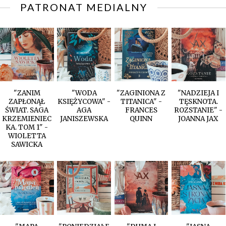
PATRONAT MEDIALNY
"ZANIM
"WODA
"ZAGINIONA Z
"NADZIEJA I
ZAPŁONĄŁ
KSIĘŻYCOWA" -
TITANICA" -
TĘSKNOTA.
ŚWIAT. SAGA
AGA
FRANCES
ROZSTANIE" -
KRZEMIENIEC
JANISZEWSKA
QUINN
JOANNA JAX
KA. TOM 1" -
WIOLETTA
SAWICKA