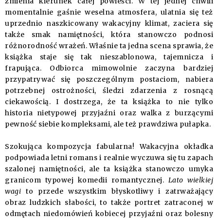
zmienia kierunek całej powieści. W tej jednej chwili
momentalnie gaśnie weselna atmosfera, ulatnia się też
uprzednio naszkicowany wakacyjny klimat, zaciera się
także smak namiętności, która stanowczo podnosi
różnorodność wrażeń. Właśnie ta jedna scena sprawia, że
książka staje się tak nieszablonowa, tajemnicza i
frapująca. Odbiorca mimowolnie zaczyna bardziej
przypatrywać się poszczególnym postaciom, nabiera
potrzebnej ostrożności, śledzi zdarzenia z rosnącą
ciekawością. I dostrzega, że ta książka to nie tylko
historia nietypowej przyjaźni oraz walka z burzącymi
pewność siebie kompleksami, ale też prawdziwa pułapka.
Szokująca kompozycja fabularna! Wakacyjna okładka
podpowiada letni romans i realnie wyczuwa się tu zapach
szalonej namiętności, ale ta książka stanowczo umyka
granicom typowej komedii romantycznej.
Lato wielkiej
wagi
to przede wszystkim błyskotliwy i zatrważający
obraz ludzkich słabości, to także portret zatraconej w
odmętach niedomówień kobiecej przyjaźni oraz bolesny