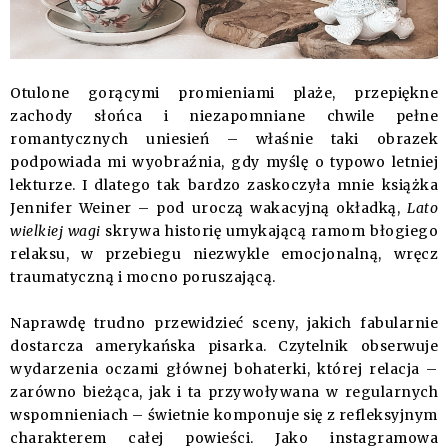
Otulone gorącymi promieniami plaże, przepiękne
zachody słońca i niezapomniane chwile pełne
romantycznych uniesień – właśnie taki obrazek
podpowiada mi wyobraźnia, gdy myślę o typowo letniej
lekturze. I dlatego tak bardzo zaskoczyła mnie książka
Jennifer Weiner – pod uroczą wakacyjną okładką,
Lato
wielkiej wagi
skrywa historię umykającą ramom błogiego
relaksu, w przebiegu niezwykle emocjonalną, wręcz
traumatyczną i mocno poruszającą.
Naprawdę trudno przewidzieć sceny, jakich fabularnie
dostarcza amerykańska pisarka. Czytelnik obserwuje
wydarzenia oczami głównej bohaterki, której relacja –
zarówno bieżąca, jak i ta przywoływana w regularnych
wspomnieniach – świetnie komponuje się z refleksyjnym
charakterem całej powieści. Jako instagramowa