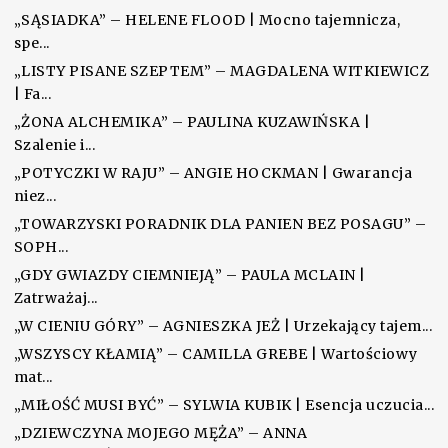
„SĄSIADKA” – HELENE FLOOD | Mocno tajemnicza,
spe...
„LISTY PISANE SZEPTEM” – MAGDALENA WITKIEWICZ
| Fa...
„ŻONA ALCHEMIKA” – PAULINA KUZAWIŃSKA |
Szalenie i...
„POTYCZKI W RAJU” – ANGIE HOCKMAN | Gwarancja
niez...
„TOWARZYSKI PORADNIK DLA PANIEN BEZ POSAGU” –
SOPH...
„GDY GWIAZDY CIEMNIEJĄ” – PAULA MCLAIN |
Zatrważaj...
„W CIENIU GÓRY” – AGNIESZKA JEŻ | Urzekający tajem...
„WSZYSCY KŁAMIĄ” – CAMILLA GREBE | Wartościowy
mat...
„MIŁOŚĆ MUSI BYĆ” – SYLWIA KUBIK | Esencja uczucia...
„DZIEWCZYNA MOJEGO MĘŻA” – ANNA