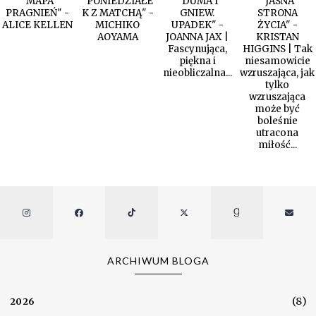
"MAPA
"PONIEDZIAŁE
"DUMA I
"JASNA
PRAGNIEŃ" -
K Z MATCHĄ" -
GNIEW.
STRONA
ALICE KELLEN
MICHIKO
UPADEK" -
ŻYCIA" -
AOYAMA
JOANNA JAX |
KRISTAN
Fascynująca,
HIGGINS | Tak
piękna i
niesamowicie
nieobliczalna...
wzruszająca, jak
tylko
wzruszająca
może być
boleśnie
utracona
miłość...
ARCHIWUM BLOGA
(8)
2026