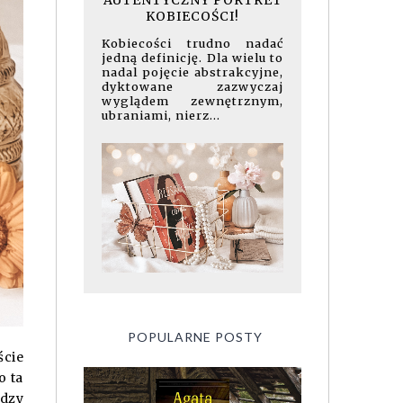
AUTENTYCZNY PORTRET
KOBIECOŚCI!
Kobiecości trudno nadać
jedną definicję. Dla wielu to
nadal pojęcie abstrakcyjne,
dyktowane zazwyczaj
wyglądem zewnętrznym,
ubraniami, nierz...
POPULARNE POSTY
ście
o ta
ędzy