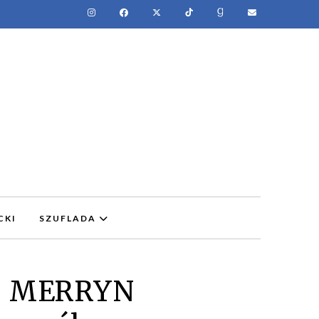
CKI
SZUFLADA
– MERRYN