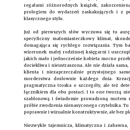
regałami różnorodnych książek, zakorzeniona
prologiem do wydarzeń zaskakujących i z p
klasycznego stylu.
Już od pierwszych słów wyczuwa się tu aurę
specyficzny małomiasteczkowy klimat, skond
domagająca się rychłego rozwiązania. Tym b
wizerunek małej rodzinnej księgarni i uszczupla
jakich mało i jednocześnie kobieta mocno prze
dociekliwa i nieustraszona. Ale nie działa sam
klienta i niezaprzeczalnie przystojnego sam
morderstwa dosłownie każdego dnia. Kreac
pragmatyczna troska o szczegóły, ale też dete
łącznikiem dla obu postaci. I to one tworzą n
szablonową i świadomie prowadzoną nurtem n
próbie zwodzenia nienasyconego czytelnika. Tu 
poprawnie i wizualnie konstruktywnie, ale bez p
Niezwykle tajemnicza, klimatyczna i zabawna,