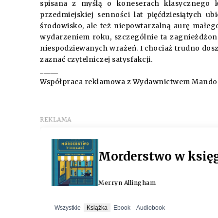
spisana z myślą o koneserach klasycznego 
przedmiejskiej senności lat pięćdziesiątych u
środowisko, ale też niepowtarzalną aurę małego
wydarzeniem roku, szczególnie ta zagnieżdżona
niespodziewanych wrażeń. I chociaż trudno dos
zaznać czytelniczej satysfakcji.
_____
Współpraca reklamowa z Wydawnictwem Mando