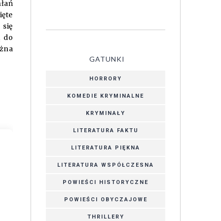
łań
ięte
 się
ą do
ożna
GATUNKI
HORRORY
KOMEDIE KRYMINALNE
KRYMINAŁY
LITERATURA FAKTU
LITERATURA PIĘKNA
LITERATURA WSPÓŁCZESNA
POWIEŚCI HISTORYCZNE
POWIEŚCI OBYCZAJOWE
THRILLERY