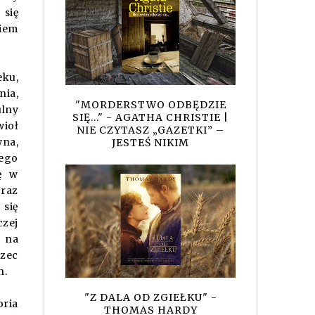
 się
iem
eku,
nia,
"MORDERSTWO ODBĘDZIE
ulny
SIĘ..." - AGATHA CHRISTIE |
wioł
NIE CZYTASZ „GAZETKI” –
wna,
JESTEŚ NIKIM
wego
ię w
raz
 się
czej
ą na
rzec
n.
"Z DALA OD ZGIEŁKU" -
oria
THOMAS HARDY