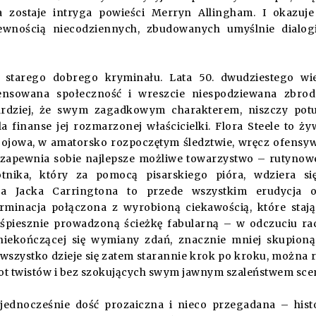
 zostaje intryga powieści Merryn Allingham. I okazuje
ewnością niecodziennych, zbudowanych umyślnie dialog
 starego dobrego kryminału. Lata 50. dwudziestego wi
ensowana społeczność i wreszcie niespodziewana zbrod
ardziej, że swym zagadkowym charakterem, niszczy pot
 finanse jej rozmarzonej właścicielki. Flora Steele to ży
bojowa, w amatorsko rozpoczętym śledztwie, wręcz ofensy
a, zapewnia sobie najlepsze możliwe towarzystwo – rutyno
otnika, który za pomocą pisarskiego pióra, wdziera s
ja Jacka Carringtona to przede wszystkim erudycja o
rminacja połączona z wyrobioną ciekawością, które stają
ieśpiesznie prowadzoną ścieżkę fabularną – w odczuciu ra
iekończącej się wymiany zdań, znacznie mniej skupion
wszystko dzieje się zatem starannie krok po kroku, można 
lot twistów i bez szokujących swym jawnym szaleństwem sce
 jednocześnie dość prozaiczna i nieco przegadana – hist