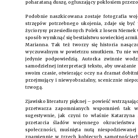
poharataną duszę, ogłuszający pokłosiem przez
Podobnie naszkicowana zostaje fotografia woj
strzępów potrzebnego ukojenia, zdaje się być
życiorysy przesiedlonych Polek z losem Niemek 
sposób wymknąć się bestialstwu sowieckiej armii
Marianna. Tak też tworzy się historia nasącz
wyczuwalnym w powietrzu smutkiem. Tu nie wsz
jedynie podpowiedzią. Autorka zwinnie wodzi
samodzielnej interpretacji tekstu, aby uważani
swoim czasie, otwierając oczy na dramat dobitn
przejmujący i niewyobrażalny, scenicznie niep
trwogą.
Zjawisko literatury pięknej – powieść wstrząsaj
przetwarza zapomnianych wspomnień tak wi
sugestywnie, jak czyni to właśnie Katarzyna
przetarcia śladów wojennego okrucieństwa
społeczności, muśnięta nutą niespodziewane
znamiennie w trzech kobiecych samotnościach.