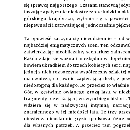
się sprawcą najgorszego. Czasami stanowią jedyn
tuszując apatycznie niedostrzeżone ludzkim okie
górskiego krajobrazu, wyłania się z powieśc
niepewności i zatrważającej, jednocześnie piękn
Ta opowieść zaczyna się niecodziennie – od w
najbardziej enigmatycznych scen. Ten odczuwal
zatwierdzając nieobliczalny scenariusz zainsce
Każda zdaje się ważna i niezbędna w dopełnie
bowiem ukradkiem do trzech kobiecych serc, nap
jednej z nich rozpoczyna współczesny szlak tej o
malowniczą, co jawnie zapierającą dech, z pe
niedostępną dla każdego. Bo przecież to właśni
Gór, w gęstwinie owianego grozą lasu, w niez
fragmenty przerażającej w swym biegu historii.
wdziera się w nadzwyczaj intymną narracj
znamiennego w jej młodości lata. Te trzy przes
niewiedza nieustannie gryzie i podsuwa różne po
dla własnych potrzeb. A przecież tam pogrzeb