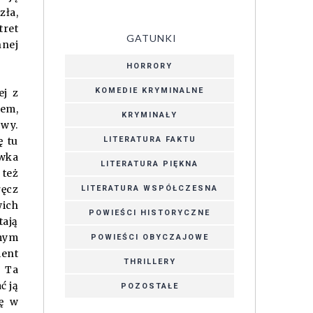
zła,
tret
GATUNKI
nnej
HORRORY
KOMEDIE KRYMINALNE
ej z
sem,
KRYMINAŁY
ywy.
ę tu
LITERATURA FAKTU
ówka
LITERATURA PIĘKNA
 też
ręcz
LITERATURA WSPÓŁCZESNA
wich
POWIEŚCI HISTORYCZNE
tają
amym
POWIEŚCI OBYCZAJOWE
ent
THRILLERY
. Ta
ć ją
POZOSTAŁE
ię w