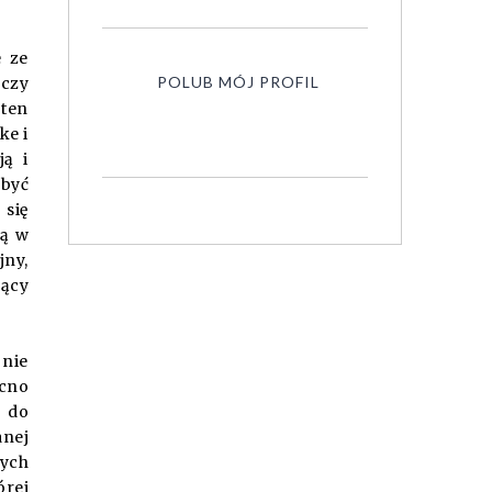
e ze
POLUB MÓJ PROFIL
ączy
 ten
ke i
ją i
 być
 się
zą w
jny,
jący
 nie
cno
 do
nej
nych
órej