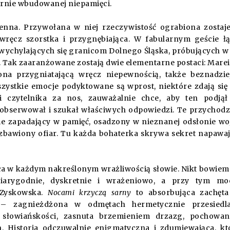
ornie wbudowanej niepamięci.
enna. Przywołana w niej rzeczywistość ograbiona zostaj
 wręcz szorstka i przygnębiająca. W fabularnym geście ł
wychylających się granicom Dolnego Śląska, próbujących w
. Tak zaaranżowane zostają dwie elementarne postaci: Marei
ona przygniatającą wręcz niepewnością, także beznadzie
ystkie emocje podyktowane są wprost, niektóre zdają się
 czytelnika za nos, zauważalnie chce, aby ten podjął
e obserwował i szukał właściwych odpowiedzi. Te przychod
ie zapadający w pamięć, osadzony w nieznanej odsłonie wo
ozbawiony ofiar. Tu każda bohaterka skrywa sekret napawa
ąca w każdym nakreślonym wrażliwością słowie. Nikt bowiem
arygodnie, dyskretnie i wrażeniowo, a przy tym mo
 Zyskowska.
Nocami krzyczą sarny
to absorbująca zachęta
 – zagnieżdżona w odmętach hermetycznie przesiedla
j słowiańskości, zasnuta brzemieniem drzazg, pochowa
 Historia odczuwalnie enigmatyczna i zdumiewająca, kt