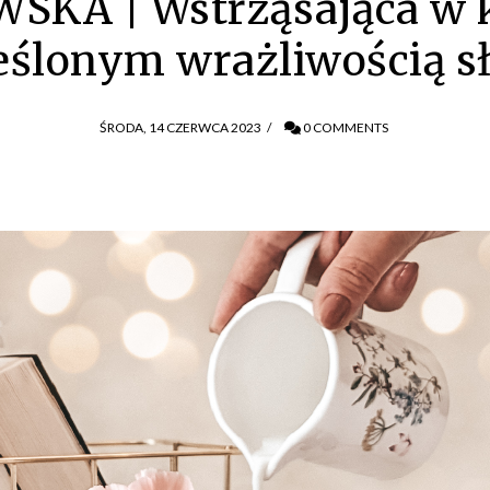
SKA | Wstrząsająca w
eślonym wrażliwością sł
ŚRODA, 14 CZERWCA 2023
/
0 COMMENTS