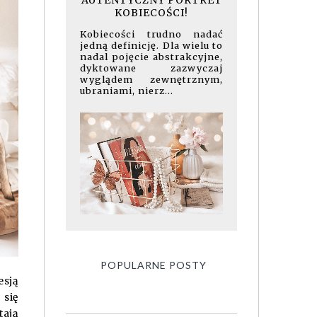
AUTENTYCZNY PORTRET
KOBIECOŚCI!
Kobiecości trudno nadać
jedną definicję. Dla wielu to
nadal pojęcie abstrakcyjne,
dyktowane zazwyczaj
wyglądem zewnętrznym,
ubraniami, nierz...
POPULARNE POSTY
esją
 się
tają