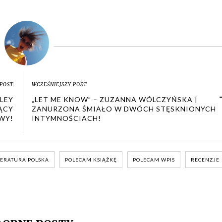
POST
WCZEŚNIEJSZY POST
HLEY
„LET ME KNOW” – ZUZANNA WÓLCZYŃSKA |
ĄCY
ZANURZONA ŚMIAŁO W DWÓCH STĘSKNIONYCH
WY!
INTYMNOŚCIACH!
TERATURA POLSKA
POLECAM KSIĄŻKĘ
POLECAM WPIS
RECENZJE