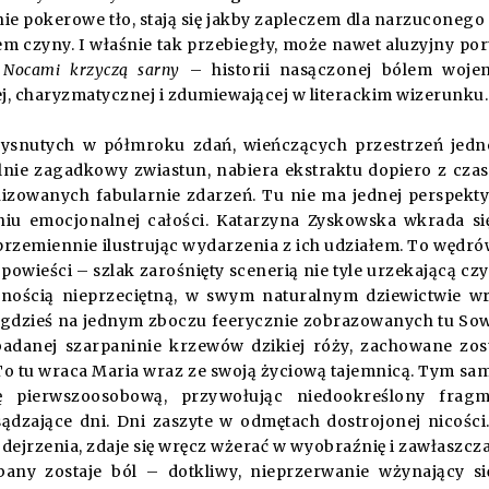
ie pokerowe tło, stają się jakby zapleczem dla narzuconego 
m czyny. I właśnie tak przebiegły, może nawet aluzyjny por
i
Nocami krzyczą sarny
– historii nasączonej bólem woje
ej, charyzmatycznej i zdumiewającej w literackim wizerunku.
ysnutych w półmroku zdań, wieńczących przestrzeń jedn
nie zagadkowy zwiastun, nabiera ekstraktu dopiero z cza
nizowanych fabularnie zdarzeń. Tu nie ma jednej perspekt
niu emocjonalnej całości. Katarzyna Zyskowska wkrada si
rzemiennie ilustrując wydarzenia z ich udziałem. To wędr
powieści – szlak zarośnięty scenerią nie tyle urzekającą czy
wnością nieprzeciętną, w swym naturalnym dziewictwie w
e gdzieś na jednym zboczu feerycznie zobrazowanych tu So
badanej szarpaninie krzewów dzikiej róży, zachowane zos
 To tu wraca Maria wraz ze swoją życiową tajemnicą. Tym s
ę pierwszoosobową, przywołując niedookreślony fragm
ądzające dni. Dni zaszyte w odmętach dostrojonej nicości
dejrzenia, zdaje się wręcz wżerać w wyobraźnię i zawłaszcza
any zostaje ból – dotkliwy, nieprzerwanie wżynający s