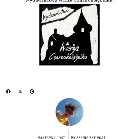
wydawnictwu
Wieża Czarnoksiężnika
.
NASTĘPNY POST
WCZEŚNIEJSZY POST