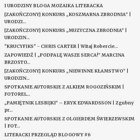
I URODZINY BLOGA MOZAIKA LITERACKA
[ZAKOŃCZONY] KONKURS „KOSZMARNA ZBRODNIA” |
URODZI...
[ZAKOŃCZONY] KONKURS „MUZYCZNA ZBRODNIA” |
URODZIN...
"KRUCYFIKS" - CHRIS CARTER | Witaj Robercie…
ZAPOWIEDŹ | „PODPALĘ WASZE SERCA!” MARCINA
BRZOSTO...
[ZAKOŃCZONY] KONKURS „NIEWINNE KŁAMSTWO” |
URODZIN...
SPOTKANIE AUTORSKIE Z ALKIEM ROGOZIŃSKIM |
FOTOREL...
„PAMIĘTNIK LESBIJKI” – ERYK EDWARDSSON | Zgubny
pr...
SPOTKANIE AUTORSKIE Z OLGIERDEM ŚWIERZEWSKIM
| FOT...
LITERACKI PRZEGLĄD BLOGOWY #6