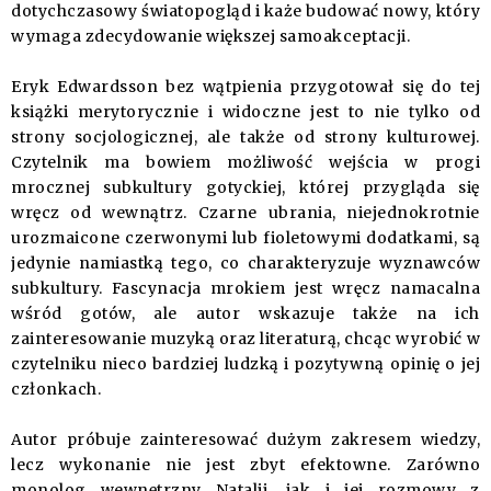
dotychczasowy światopogląd i każe budować nowy, który
wymaga zdecydowanie większej samoakceptacji.
Eryk Edwardsson bez wątpienia przygotował się do tej
książki merytorycznie i widoczne jest to nie tylko od
strony socjologicznej, ale także od strony kulturowej.
Czytelnik ma bowiem możliwość wejścia w progi
mrocznej subkultury gotyckiej, której przygląda się
wręcz od wewnątrz. Czarne ubrania, niejednokrotnie
urozmaicone czerwonymi lub fioletowymi dodatkami, są
jedynie namiastką tego, co charakteryzuje wyznawców
subkultury. Fascynacja mrokiem jest wręcz namacalna
wśród gotów, ale autor wskazuje także na ich
zainteresowanie muzyką oraz literaturą, chcąc wyrobić w
czytelniku nieco bardziej ludzką i pozytywną opinię o jej
członkach.
Autor próbuje zainteresować dużym zakresem wiedzy,
lecz wykonanie nie jest zbyt efektowne. Zarówno
monolog wewnętrzny Natalii, jak i jej rozmowy z