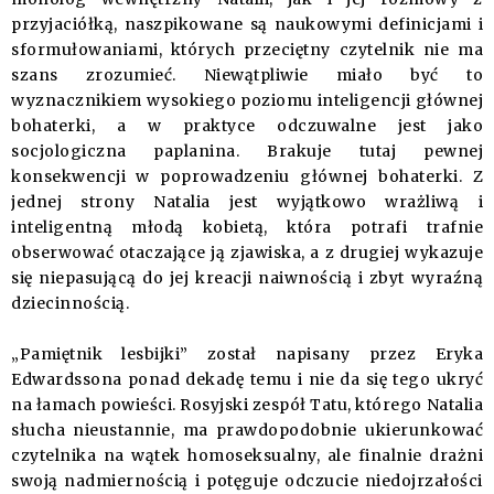
przyjaciółką, naszpikowane są naukowymi definicjami i
sformułowaniami, których przeciętny czytelnik nie ma
szans zrozumieć. Niewątpliwie miało być to
wyznacznikiem wysokiego poziomu inteligencji głównej
bohaterki, a w praktyce odczuwalne jest jako
socjologiczna paplanina. Brakuje tutaj pewnej
konsekwencji w poprowadzeniu głównej bohaterki. Z
jednej strony Natalia jest wyjątkowo wrażliwą i
inteligentną młodą kobietą, która potrafi trafnie
obserwować otaczające ją zjawiska, a z drugiej wykazuje
się niepasującą do jej kreacji naiwnością i zbyt wyraźną
dziecinnością.
„Pamiętnik lesbijki” został napisany przez Eryka
Edwardssona ponad dekadę temu i nie da się tego ukryć
na łamach powieści. Rosyjski zespół Tatu, którego Natalia
słucha nieustannie, ma prawdopodobnie ukierunkować
czytelnika na wątek homoseksualny, ale finalnie drażni
swoją nadmiernością i potęguje odczucie niedojrzałości