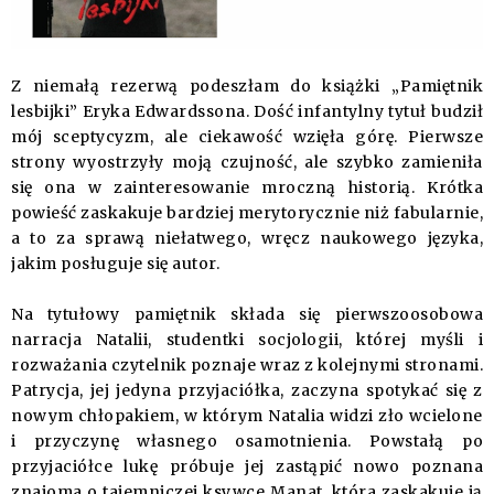
Z niemałą rezerwą podeszłam do książki „Pamiętnik
lesbijki” Eryka Edwardssona. Dość infantylny tytuł budził
mój sceptycyzm, ale ciekawość wzięła górę. Pierwsze
strony wyostrzyły moją czujność, ale szybko zamieniła
się ona w zainteresowanie mroczną historią. Krótka
powieść zaskakuje bardziej merytorycznie niż fabularnie,
a to za sprawą niełatwego, wręcz naukowego języka,
jakim posługuje się autor.
Na tytułowy pamiętnik składa się pierwszoosobowa
narracja Natalii, studentki socjologii, której myśli i
rozważania czytelnik poznaje wraz z kolejnymi stronami.
Patrycja, jej jedyna przyjaciółka, zaczyna spotykać się z
nowym chłopakiem, w którym Natalia widzi zło wcielone
i przyczynę własnego osamotnienia. Powstałą po
przyjaciółce lukę próbuje jej zastąpić nowo poznana
znajoma o tajemniczej ksywce Manat, która zaskakuje ją