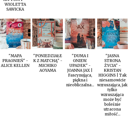
WIOLETTA
SAWICKA
"MAPA
"PONIEDZIAŁE
"DUMA I
"JASNA
PRAGNIEŃ" -
K Z MATCHĄ" -
GNIEW.
STRONA
ALICE KELLEN
MICHIKO
UPADEK" -
ŻYCIA" -
AOYAMA
JOANNA JAX |
KRISTAN
Fascynująca,
HIGGINS | Tak
piękna i
niesamowicie
nieobliczalna...
wzruszająca, jak
tylko
wzruszająca
może być
boleśnie
utracona
miłość...