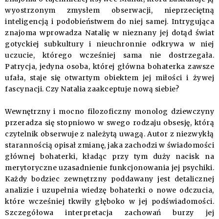
wyostrzonym zmysłem obserwacji, nieprzeciętną
inteligencją i podobieństwem do niej samej. Intrygująca
znajoma wprowadza Natalię w nieznany jej dotąd świat
gotyckiej subkultury i nieuchronnie odkrywa w niej
uczucie, którego wcześniej sama nie dostrzegała.
Patrycja, jedyna osoba, której główna bohaterka zawsze
ufała, staje się otwartym obiektem jej miłości i żywej
fascynacji. Czy Natalia zaakceptuje nową siebie?
Wewnętrzny i mocno filozoficzny monolog dziewczyny
przeradza się stopniowo w swego rodzaju obsesję, którą
czytelnik obserwuje z należytą uwagą. Autor z niezwykłą
starannością opisał zmianę, jaka zachodzi w świadomości
głównej bohaterki, kładąc przy tym duży nacisk na
merytoryczne uzasadnienie funkcjonowania jej psychiki.
Każdy bodziec zewnętrzny poddawany jest detalicznej
analizie i uzupełnia wiedzę bohaterki o nowe odczucia,
które wcześniej tkwiły głęboko w jej podświadomości.
Szczegółowa interpretacja zachowań burzy jej