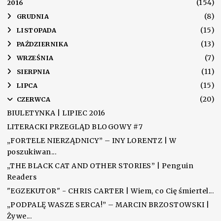
(154)
2016
(8)
►
GRUDNIA
(15)
►
LISTOPADA
(13)
►
PAŹDZIERNIKA
(7)
►
WRZEŚNIA
(11)
►
SIERPNIA
(15)
►
LIPCA
(20)
▼
CZERWCA
BIULETYNKA | LIPIEC 2016
LITERACKI PRZEGLĄD BLOGOWY #7
„FORTELE NIERZĄDNICY” – INY LORENTZ | W
poszukiwan...
„THE BLACK CAT AND OTHER STORIES” | Penguin
Readers
"EGZEKUTOR" - CHRIS CARTER | Wiem, co Cię śmiertel...
„PODPALĘ WASZE SERCA!” – MARCIN BRZOSTOWSKI |
Żywe...