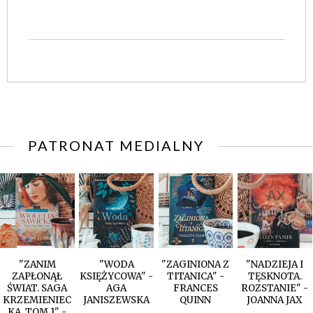
PATRONAT MEDIALNY
"ZANIM
"WODA
"ZAGINIONA Z
"NADZIEJA I
ZAPŁONĄŁ
KSIĘŻYCOWA" -
TITANICA" -
TĘSKNOTA.
ŚWIAT. SAGA
AGA
FRANCES
ROZSTANIE" -
KRZEMIENIEC
JANISZEWSKA
QUINN
JOANNA JAX
KA. TOM 1" -