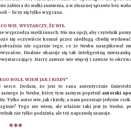
e zabiera do walki sumienia, a w słusznej sprawie bez wah
oli – liczy się tylko wygrana.
 CO WIE. WYSTARCZY, ŻE WIE.
ze wyprzedza myśli innych. Nie ma opcji, aby czytelnik pomy
 Może się oczywiście komuś przez niedługą chwilę wydawać
yobraźnia nie ogarnie tego, co Jo Nesbø naszpikował 
ewyraźne, finalnie okazuje się tak inteligentną mieszanką
wystarczający. Harry zawsze wie więcej i zawsze to ukryw
EGO HOLE. WIEM JAK I KIEDY"
e serce. Dodam, że jest to rana autentycznie śmiertel
z samego Jo Nesbø, który tym samym popełnił
autorski spo
ity. Tylko autor wie, jak i kiedy, a nam pozostaje jedynie cze
zginie? Tego nie wiem, ale właśnie taki jest Jo Nesbø, p
elnik nie tylko podziwia, ale też naprawdę szanuje.
***