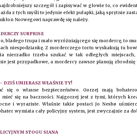
jdrobniejszy szczegół i zapisywać w głowie to, co ewiden
każda z tych myśli to jedynie efekt pułapki, jaką sprytnie zast
y ukłon Norwegowi naprawdę się należy.
DERCZY SURPRISE
go, bladego trupa i mało wyróżniającego się mordercę, to mu
łach niespodziankę. Z morderczego tortu wyskakują tu bo
ia nierzadko trzeba szukać w tak odległych miejscach,
c nie jest przypadkowe, a mordercy zawsze planują zbrodnię 
.
 – DZIŚ UMIERASZ WŁAŚNIE TY!
ać się o własne bezpieczeństwo. Gorzej mają bohater
mieć się na baczności. Najgorzej jest z tymi, których kre
ocne i wyraziste. Właśnie takie postaci Jo Nesbø uśmier
ater wymiata cały policyjny system, jest zwyczajnie za do
OLICYJNYM STOGU SIANA