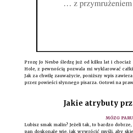
Prozę Jo Nesbø śledzę już od kilku lat i choci
Hole, z pewnością pozwala mi wyklarować całk
Jak za chwilę zauważycie, poniższy wpis zawiera 
przez powieści słynnego pisarza. Gotowi na pra
Jakie atrybuty pr
MÓZG PARUJ
Lubisz smak malin? Jeżeli tak, to bardzo dobrze
pan doskonale wie, jak wywrócić myśli, aby ski