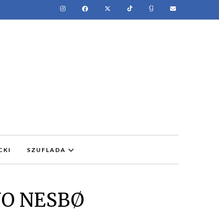
CKI
SZUFLADA
JO NESBØ