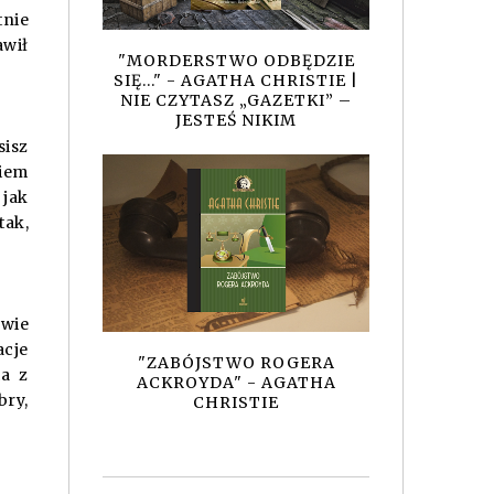
tnie
awił
"MORDERSTWO ODBĘDZIE
SIĘ..." - AGATHA CHRISTIE |
NIE CZYTASZ „GAZETKI” –
JESTEŚ NIKIM
sisz
wiem
 jak
tak,
owie
acje
"ZABÓJSTWO ROGERA
ca z
ACKROYDA" - AGATHA
bry,
CHRISTIE