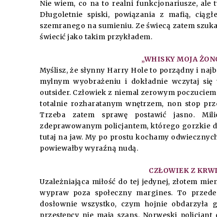
Nie wiem, co na to realni funkcjonariusze, al
Długoletnie spiski, powiązania z mafią, ciąg
szemranego na sumieniu. Ze świecą zatem szuka
świecić jako takim przykładem.
„WHISKY MOJA ŻONO
Myślisz, że słynny Harry Hole to porządny i na
mylnym wyobrażeniu i dokładnie wczytaj się 
outsider. Człowiek z niemal zerowym poczuciem w
totalnie rozharatanym wnętrzem, non stop prze
Trzeba zatem sprawę postawić jasno. Mili
zdeprawowanym policjantem, którego gorzkie de
tutaj na jaw. My po prostu kochamy odwiecznych
powiewałby wyraźną nudą.
CZŁOWIEK Z KRWI 
Uzależniająca miłość do tej jedynej, złotem mien
wypraw poza społeczny margines. To przede
dosłownie wszystko, czym hojnie obdarzyła 
przestępcy nie mają szans. Norweski policjant