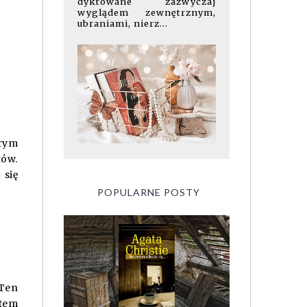
dyktowane zazwyczaj
wyglądem zewnętrznym,
ubraniami, nierz...
rrym
łów.
 się
POPULARNE POSTY
 Ten
atem