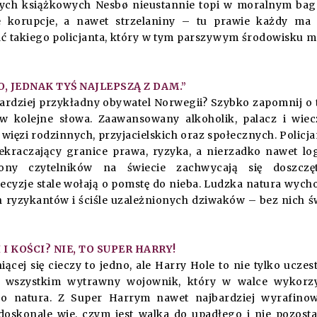
e tych książkowych Nesbø nieustannie topi w moralnym bag
łe korupcje, a nawet strzelaniny – tu prawie każdy ma
ć takiego policjanta, który w tym parszywym środowisku 
, JEDNAK TYŚ NAJLEPSZĄ Z DAM.”
jbardziej przykładny obywatel Norwegii? Szybko zapomnij o
w kolejne słowa. Zaawansowany alkoholik, palacz i wie
ięzi rodzinnych, przyjacielskich oraz społecznych. Policja
kraczający granice prawa, ryzyka, a nierzadko nawet log
ony czytelników na świecie zachwycają się doszczęt
cyzje stale wołają o pomstę do nieba. Ludzka natura wych
 ryzykantów i ściśle uzależnionych dziwaków – bez nich ś
I KOŚCI? NIE, TO SUPER HARRY!
iącej się cieczy to jedno, ale Harry Hole to nie tylko uczes
 wszystkim wytrawny wojownik, który w walce wykorzy
go natura. Z Super Harrym nawet najbardziej wyrafino
 doskonale wie, czym jest walka do upadłego i nie pozost