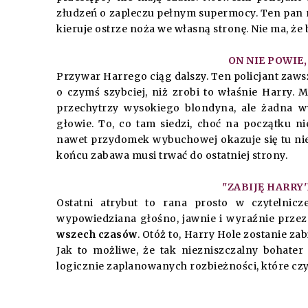
złudzeń o zapleczu pełnym supermocy. Ten pan ni
kieruje ostrze noża we własną stronę. Nie ma, że b
ON NIE POWIE,
Przywar Harrego ciąg dalszy. Ten policjant zaws
o czymś szybciej, niż zrobi to właśnie Harry.
przechytrzy wysokiego blondyna, ale żadna w
głowie. To, co tam siedzi, choć na początku ni
nawet przydomek wybuchowej okazuje się tu nie
końcu zabawa musi trwać do ostatniej strony.
"ZABIJĘ HARRY'
Ostatni atrybut to rana prosto w czytelnicz
wypowiedziana głośno, jawnie i wyraźnie prze
wszech czasów
. Otóż to, Harry Hole zostanie zab
Jak to możliwe, że tak niezniszczalny bohater 
logicznie zaplanowanych rozbieżności, które czyt