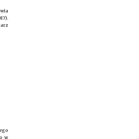
awia
17).
sarz
jego
żo w