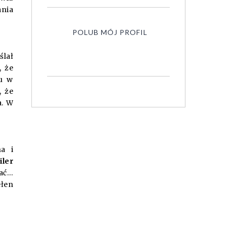
ania
POLUB MÓJ PROFIL
ślał
, że
mu w
, że
a. W
na i
iler
kać…
ełen