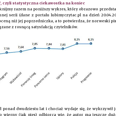
czyli statystyczna ciekawostka na koniec
erknijmy razem na poniższy wykres, który obrazowo przedst
nej serii (dane z portalu
lubimyczytac.pl
na dzień 20.04.20
ceną niż jej poprzedniczka, a to potwierdza, że norweski pi
wiązane z rosnącą satysfakcją czytelników.
 ponad dwudziestu lat i chociaż wydaje się, że wykrzywił 
 wierny (jak pies) odbiorca wie, że autor ma jeszcze du