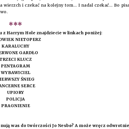
a wierzch i czekać na kolejny tom… I nadal czekać… Bo pis
owo.
***
u z Harrym Hole znajdziecie w linkach poniżej:
OWIEK NIETOPERZ
KARALUCHY
ERWONE GARDŁO
TRZECI KLUCZ
PENTAGRAM
WYBAWICIEL
IERWSZY ŚNIEG
ANCERNE SERCE
UPIORY
POLICJA
PRAGNIENIE
nują was do twórczości Jo Nesbø? A może wręcz odwrotni