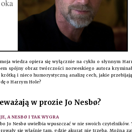
aż moja wiedza opiera się wyłącznie na cyklu o słynnym Ha
iem spójny obraz twórczości norweskiego autora krymina
krótką i nieco humorystyczną analizę cech, jakie przebijają
wdę o Harrym Hole?
zeważają w prozie Jo Nesbø?
E, A NESBØ I TAK WYGRA
, bo Jo Nesbø uwielbia wpuszczać w nie swoich czytelników.
erowały się właśnie tam, gdzie akurat nie trzeba. Można z