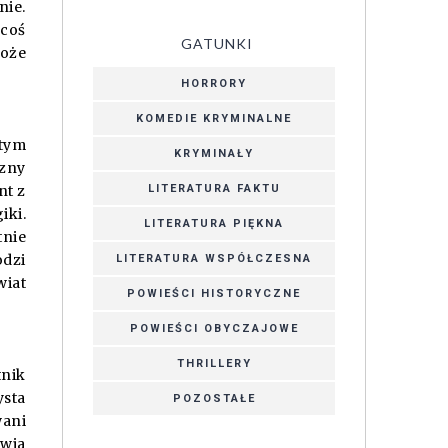
nie.
 coś
GATUNKI
może
HORRORY
KOMEDIE KRYMINALNE
 tym
KRYMINAŁY
czny
LITERATURA FAKTU
nt z
iki.
LITERATURA PIĘKNA
nie
odzi
LITERATURA WSPÓŁCZESNA
wiat
POWIEŚCI HISTORYCZNE
POWIEŚCI OBYCZAJOWE
THRILLERY
tnik
sta
POZOSTAŁE
wani
awia