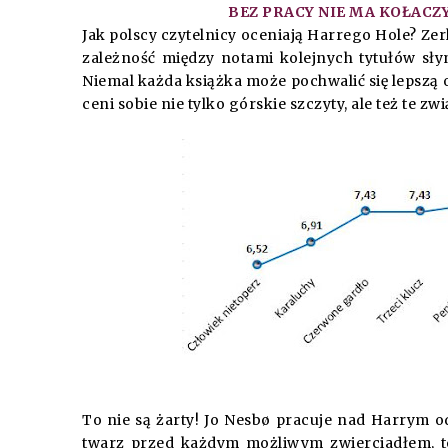
BEZ PRACY NIE MA KOŁACZY, 
Jak polscy czytelnicy oceniają Harrego Hole? Z
zależność między notami kolejnych tytułów słyn
Niemal każda książka może pochwalić się lepszą o
ceni sobie nie tylko górskie szczyty, ale też te z
To nie są żarty! Jo Nesbø pracuje nad Harrym od
twarz przed każdym możliwym zwierciadłem, to