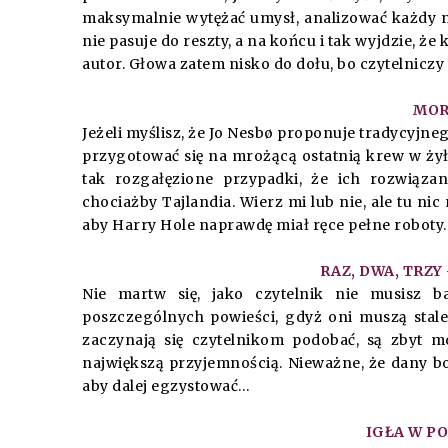
maksymalnie wytężać umysł, analizować każdy na
nie pasuje do reszty, a na końcu i tak wyjdzie, że 
autor. Głowa zatem nisko do dołu, bo czytelnicz
MOR
Jeżeli myślisz, że Jo Nesbø proponuje tradycyjne
przygotować się na mrożącą ostatnią krew w ży
tak rozgałęzione przypadki, że ich rozwiązan
chociażby Tajlandia. Wierz mi lub nie, ale tu ni
aby Harry Hole naprawdę miał ręce pełne roboty
RAZ, DWA, TRZY
Nie martw się, jako czytelnik nie musisz b
poszczególnych powieści, gdyż oni muszą stale 
zaczynają się czytelnikom podobać, są zbyt m
największą przyjemnością. Nieważne, że dany boh
aby dalej egzystować…
IGŁA W P