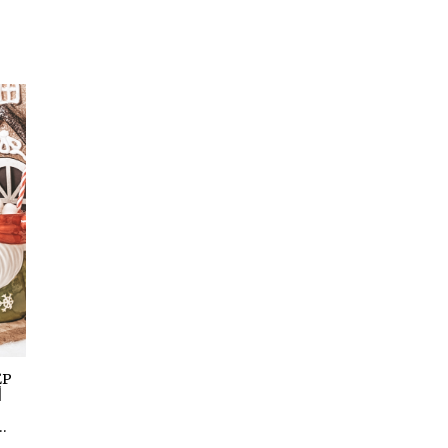
ĘP
|
…