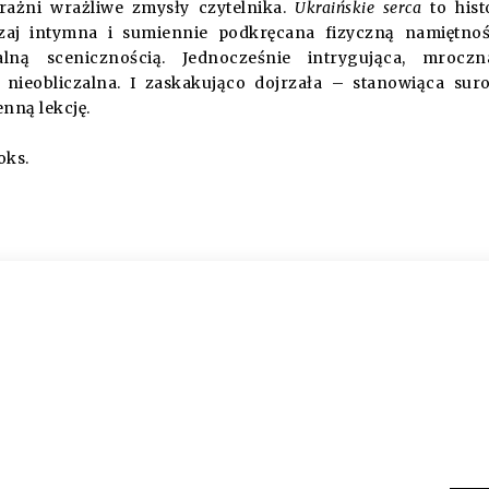
rażni wrażliwe zmysły czytelnika.
Ukraińskie serca
to hist
zaj intymna i sumiennie podkręcana fizyczną namiętnoś
lną scenicznością. Jednocześnie intrygująca, mroczn
nieobliczalna. I zaskakująco dojrzała – stanowiąca sur
nną lekcję.
oks.