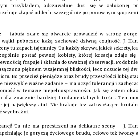
zym przykładem, odczuwalnie dusi się w założonej pr
rzebuje złapać oddech, szczególnie po ponownym spojrzen
 – fabuła zdaje się otwarcie prowadzić w stronę gorą
wątki poboczne każą zachować dziwną czujność. J. Ha
cny tu zapach tajemnicy. Tu każdy skrywa jakieś sekrety, k
ególnie postać pewnej kobiety, której kreacja zdaje się
ewnością frapuje i skłania do uważnej obserwacji. Podobnie
asączona pięknem wzajemnej bliskości, lecz uczucie tej dw
m. Bo przecież pieniądze oraz brudy przeszłości lubią sta
e niezwykle ważne zadanie – ma uczyć tolerancji i zachęca
mość w temacie niepełnosprawności. Jak się zatem okaz
a dla znacznie bardziej fundamentalnych treści. Ten m
 jej największy atut. Nie brakuje też zatrważająco brutal
ić wyobraźni.
zanej! Tu nie ma przestrzeni na delikatne sceny – J. Ha
apełniając je goryczą życiowego brudu, celowo też tworzy 