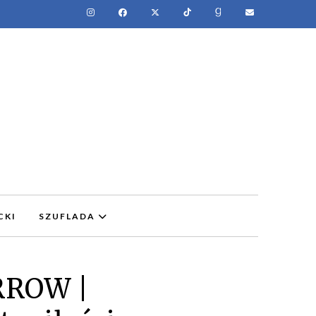
CKI
SZUFLADA
RROW |