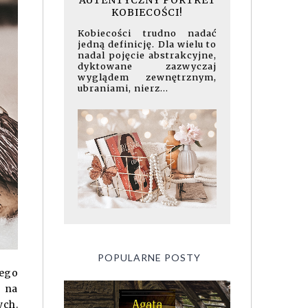
AUTENTYCZNY PORTRET
KOBIECOŚCI!
Kobiecości trudno nadać
jedną definicję. Dla wielu to
nadal pojęcie abstrakcyjne,
dyktowane zazwyczaj
wyglądem zewnętrznym,
ubraniami, nierz...
POPULARNE POSTY
iego
w na
ych.