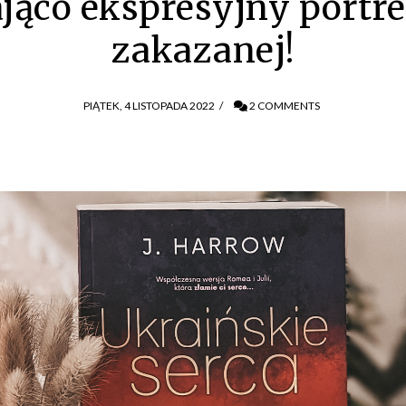
jąco ekspresyjny portre
zakazanej!
PIĄTEK, 4 LISTOPADA 2022
/
2 COMMENTS