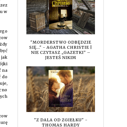
zez
iu w
cego
rrow
"MORDERSTWO ODBĘDZIE
ażdy
SIĘ..." - AGATHA CHRISTIE |
 być
NIE CZYTASZ „GAZETKI” –
 jak
JESTEŚ NIKIM
ójki
ć na
ć do
uje,
ocno
nych
rrow
"Z DALA OD ZGIEŁKU" -
aurę
THOMAS HARDY