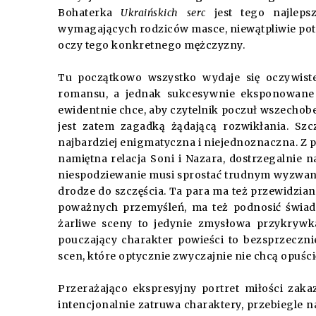
Bohaterka
Ukraińskich serc
jest tego najleps
wymagających rodziców masce, niewątpliwie pot
oczy tego konkretnego mężczyzny.
Tu początkowo wszystko wydaje się oczywiste
romansu, a jednak sukcesywnie eksponowane 
ewidentnie chce, aby czytelnik poczuł wszechobe
jest zatem zagadką żądającą rozwikłania. Szcz
najbardziej enigmatyczna i niejednoznaczna. Z p
namiętna relacja Soni i Nazara, dostrzegalnie n
niespodziewanie musi sprostać trudnym wyzwanio
drodze do szczęścia. Ta para ma też przewidzian
poważnych przemyśleń, ma też podnosić świado
żarliwe sceny to jedynie zmysłowa przykrywk
pouczający charakter powieści to bezsprzecznie
scen, które optycznie zwyczajnie nie chcą opuśc
Przerażająco ekspresyjny portret miłości zaka
intencjonalnie zatruwa charaktery, przebiegle n