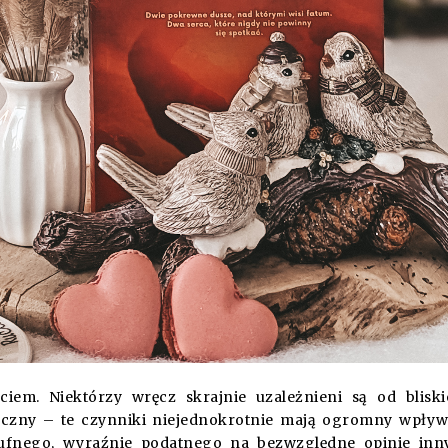
iem. Niektórzy wręcz skrajnie uzależnieni są od blisk
ołeczny – te czynniki niejednokrotnie mają ogromny wpły
eufnego, wyraźnie podatnego na bezwzględne opinie inn