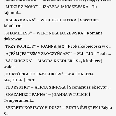
„LUDZIE Z MGŁY” – IZABELA JANISZEWSKA | Tu
tajemni...
„AMERYKANKA” – WOJCIECH DUTKA | Spectrum
fabularni...
„SHAMELESS” – WERONIKA JACZEWSKA | Romans
dyktowan...
„TRZY KOBIETY” – JOANNA JAX | Próba kobiecości w c...
„A JEŚLI JESTEŚMY ZŁOCZYŃCAMI” – M.L. RIO | Teatr ...
„ŁĄCZNICZKA” – MAGDA KNEDLER | Szyk kobiecej
walec...
„DOKTÓRKA OD FAMILOKÓW” – MAGDALENA
MAJCHER | Port...
„FLORYSTKI” – ALICJA SINICKA | Scenariusz ekscytuj...
„SKAZANIEC I PANNA” – JOANNA WTULICH |
Temperament...
„SEKRETY KOBIECYCH DUSZ” – EDYTA ŚWIĘTEK | Edyta
Ś...