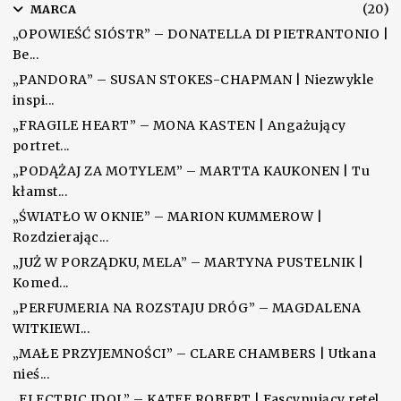
(20)
▼
MARCA
„OPOWIEŚĆ SIÓSTR” – DONATELLA DI PIETRANTONIO |
Be...
„PANDORA” – SUSAN STOKES-CHAPMAN | Niezwykle
inspi...
„FRAGILE HEART” – MONA KASTEN | Angażujący
portret...
„PODĄŻAJ ZA MOTYLEM” – MARTTA KAUKONEN | Tu
kłamst...
„ŚWIATŁO W OKNIE” – MARION KUMMEROW |
Rozdzierając...
„JUŻ W PORZĄDKU, MELA” – MARTYNA PUSTELNIK |
Komed...
„PERFUMERIA NA ROZSTAJU DRÓG” – MAGDALENA
WITKIEWI...
„MAŁE PRZYJEMNOŚCI” – CLARE CHAMBERS | Utkana
nieś...
„ELECTRIC IDOL” – KATEE ROBERT | Fascynujący retel...