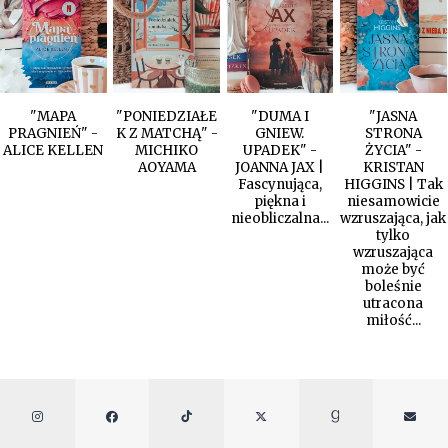
"MAPA
"PONIEDZIAŁE
"DUMA I
"JASNA
PRAGNIEŃ" -
K Z MATCHĄ" -
GNIEW.
STRONA
ALICE KELLEN
MICHIKO
UPADEK" -
ŻYCIA" -
AOYAMA
JOANNA JAX |
KRISTAN
Fascynująca,
HIGGINS | Tak
piękna i
niesamowicie
nieobliczalna...
wzruszająca, jak
tylko
wzruszająca
może być
boleśnie
utracona
miłość...