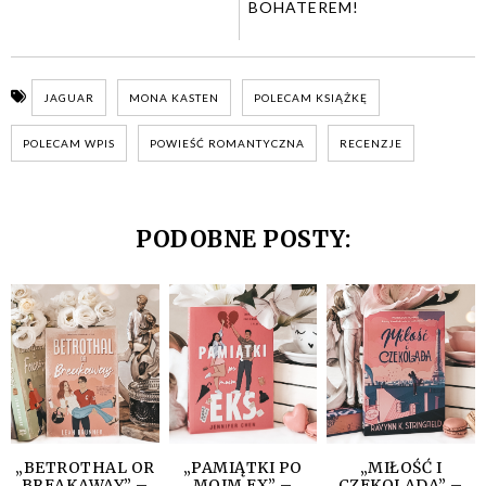
BOHATEREM!
JAGUAR
MONA KASTEN
POLECAM KSIĄŻKĘ
POLECAM WPIS
POWIEŚĆ ROMANTYCZNA
RECENZJE
PODOBNE POSTY:
„BETROTHAL OR
„PAMIĄTKI PO
„MIŁOŚĆ I
BREAKAWAY” –
MOIM EX” –
CZEKOLADA” –